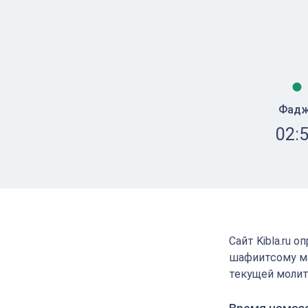
Фад
02:
Сайт Kibla.ru 
шафиитсому ма
текущей молит