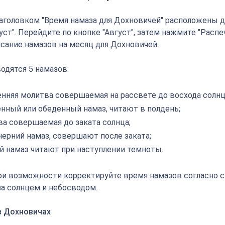
аголовком "Время намаза для Дохновичей" расположены дв
густ". Перейдите по кнопке "Август", затем нажмите "Распе
исание намазов на месяц для Дохновичей.
одятся 5 намазов:
енняя молитва совершаемая на рассвете до восхода солнц
енный или обеденный намаз, читают в полдень;
ва совершаемая до заката солнца;
черний намаз, совершают после заката;
й намаз читают при наступлении темноты.
ри возможности корректируйте время намазов согласно 
а солнцем и небосводом.
в Дохновичах