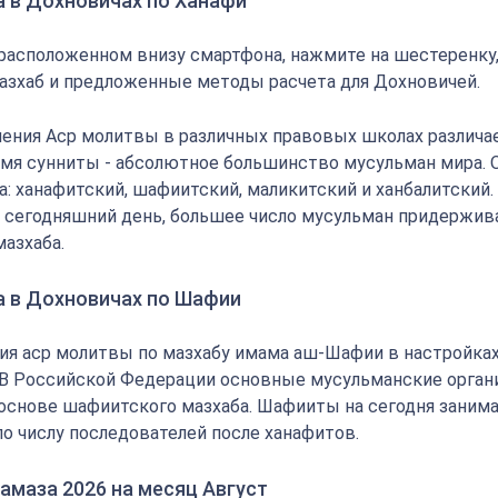
а в Дохновичах по Ханафи
 расположенном внизу смартфона, нажмите на шестеренку
азхаб и предложенные методы расчета для Дохновичей.
ения Аср молитвы в различных правовых школах различае
мя сунниты - абсолютное большинство мусульман мира.
: ханафитский, шафиитский, маликитский и ханбалитский.
на сегодняшний день, большее число мусульман придержи
мазхаба.
а в Дохновичах по Шафии
ия аср молитвы по мазхабу имама аш-Шафии в настройка
 В Российской Федерации основные мусульманские орган
основе шафиитского мазхаба. Шафииты на сегодня заним
по числу последователей после ханафитов.
амаза 2026 на месяц Август