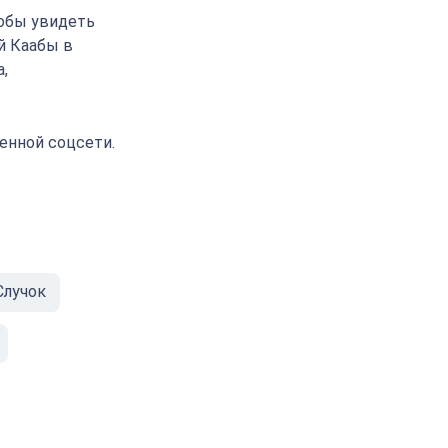
тобы увидеть
й Каабы в
,
енной соцсети.
Случок