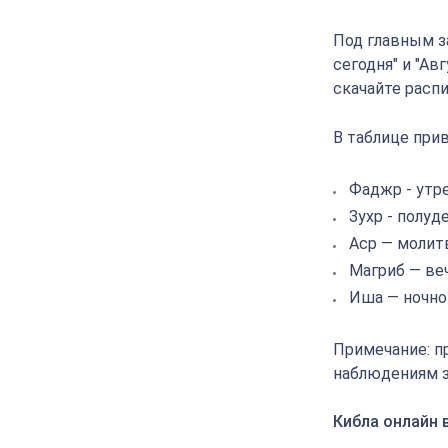
Под главным з
сегодня" и "Ав
скачайте расп
В таблице прив
Фаджр - утр
Зухр - полуд
Аср — молит
Магриб — ве
Иша — ночно
Примечание: п
наблюдениям з
Кибла онлайн 