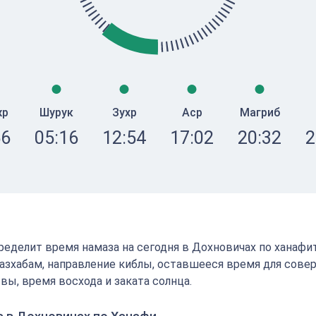
жр
Шурук
Зухр
Аср
Магриб
56
05:16
12:54
17:02
20:32
2
определит время намаза на сегодня в Дохновичах по ханафи
зхабам, направление киблы, оставшееся время для сове
вы, время восхода и заката солнца.