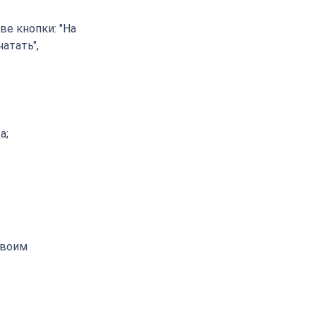
е кнопки: "На
чатать",
а;
своим