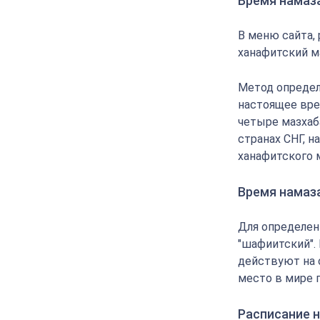
Время намаз
В меню сайта,
ханафитский м
Метод определ
настоящее вре
четыре мазхаба
странах СНГ, 
ханафитского 
Время намаз
Для определен
"шафиитский".
действуют на 
место в мире 
Расписание н