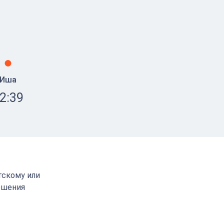
Иша
2:39
тскому или
ршения