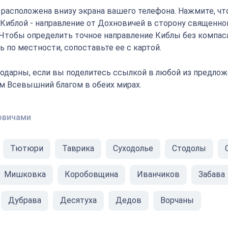
" расположена внизу экрана вашего телефона. Нажмите, ч
с Киблой - направление от Дохновичей в сторону священно
 Чтобы определить точное направление Киблы без компаса
 по местности, сопоставьте ее с картой.
одарны, если вы поделитесь ссылкой в любой из предлож
ам Всевышний благом в обеих мирах.
овичами
Тютюри
Таврика
Суходолье
Стодолы
Мишковка
Коробовщина
Иванчиков
Забава
Дубрава
Десятуха
Дедов
Ворчаны