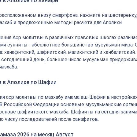
 в Аполихе по Ханафи
 расположенном внизу смартфона, нажмите на шестеренку
азхаб и предложенные методы расчета для Аполихи.
ения Аср молитвы в различных правовых школах различае
мя сунниты - абсолютное большинство мусульман мира.
: ханафитский, шафиитский, маликитский и ханбалитский.
на сегодняшний день, большее число мусульман придержи
мазхаба.
а в Аполихе по Шафии
ия аср молитвы по мазхабу имама аш-Шафии в настройка
 В Российской Федерации основные мусульманские орган
основе шафиитского мазхаба. Шафииты на сегодня заним
по числу последователей после ханафитов.
амаза 2026 на месяц Август