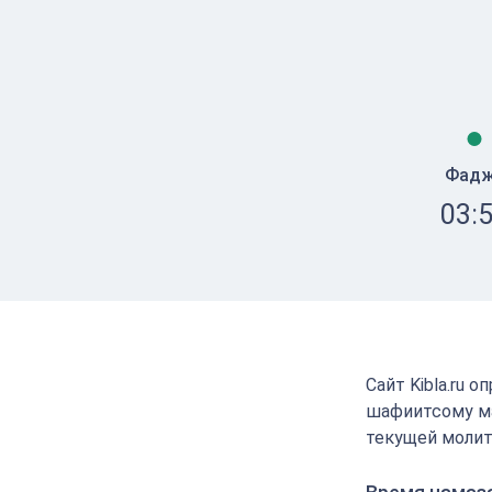
Фад
03:
Сайт Kibla.ru 
шафиитсому ма
текущей молит