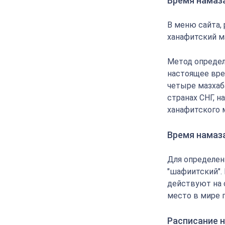
Время намаза
В меню сайта,
ханафитский м
Метод определ
настоящее вре
четыре мазхаба
странах СНГ, 
ханафитского 
Время намаз
Для определен
"шафиитский".
действуют на 
место в мире 
Расписание н