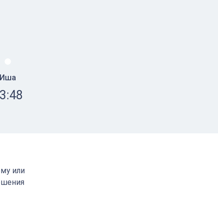
Иша
3:48
ому или
ршения