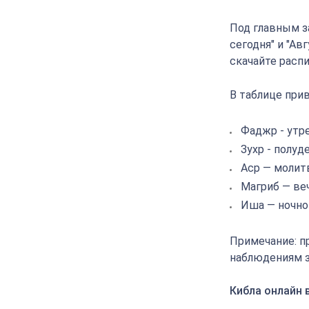
Под главным з
сегодня" и "Ав
скачайте распи
В таблице прив
Фаджр - утр
Зухр - полуд
Аср — молит
Магриб — ве
Иша — ночно
Примечание: п
наблюдениям з
Кибла онлайн 