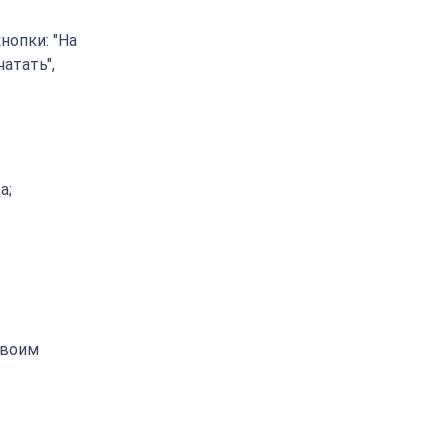
нопки: "На
чатать",
а;
своим