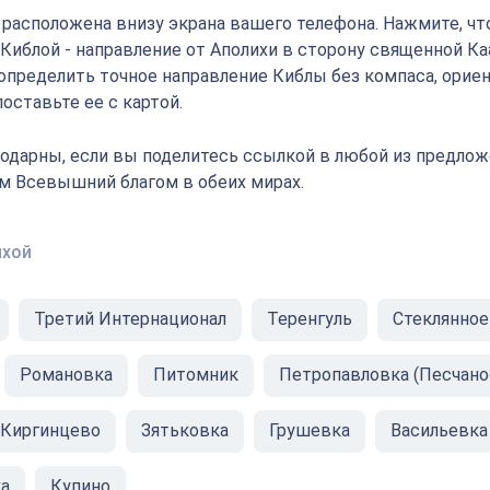
" расположена внизу экрана вашего телефона. Нажмите, ч
 Киблой - направление от Аполихи в сторону священной К
определить точное направление Киблы без компаса, орие
оставьте ее с картой.
одарны, если вы поделитесь ссылкой в любой из предлож
ам Всевышний благом в обеих мирах.
ихой
Третий Интернационал
Теренгуль
Стеклянное
Романовка
Питомник
Петропавловка (Песчано
Киргинцево
Зятьковка
Грушевка
Васильевка
а
Купино