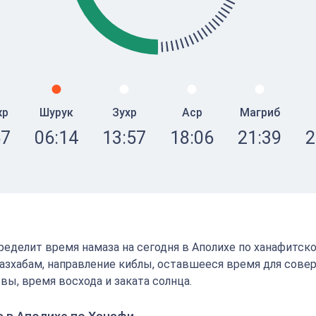
жр
Шурук
Зухр
Аср
Магриб
57
06:14
13:57
18:06
21:39
2
определит время намаза на сегодня в Аполихе по ханафитск
зхабам, направление киблы, оставшееся время для сове
вы, время восхода и заката солнца.