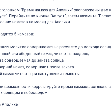
аголовком "Время намаза для Аполихи" расположены две к
густ". Перейдите по кнопке "Август", затем нажмите "Распе
сание намазов на месяц для Аполихи.
одятся 5 намазов:
енняя молитва совершаемая на рассвете до восхода солнц
енный или обеденный намаз, читают в полдень;
ва совершаемая до заката солнца;
черний намаз, совершают после заката;
й намаз читают при наступлении темноты.
ри возможности корректируйте время намазов согласно 
а солнцем и небосводом.
в Аполихе