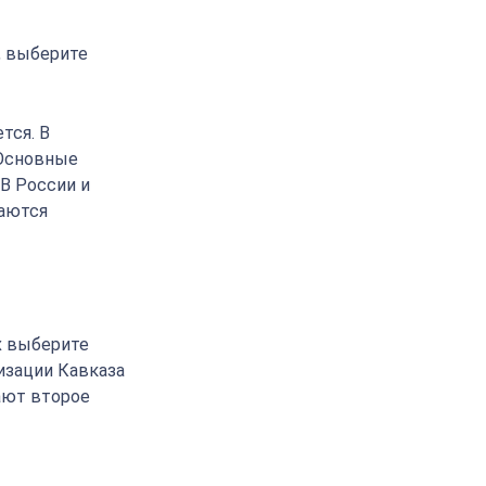
, выберите
тся. В
 Основные
 В России и
ваются
х выберите
изации Кавказа
ают второе