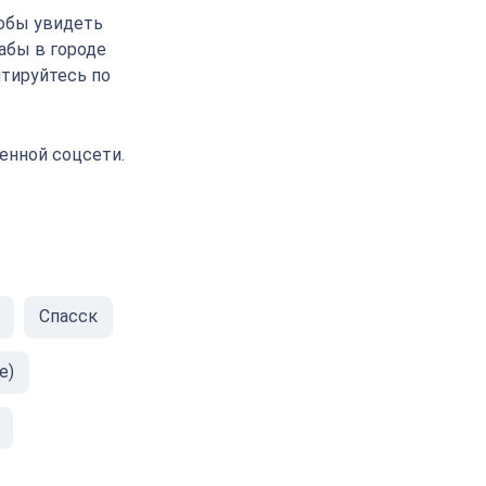
тобы увидеть
аабы в городе
нтируйтесь по
енной соцсети.
Спасск
е)