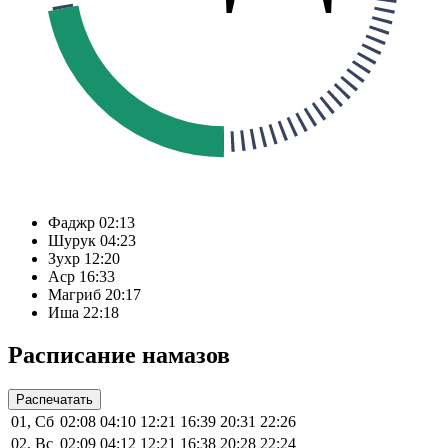
Фаджр
02:13
Шурук
04:23
Зухр
12:20
Аср
16:33
Магриб
20:17
Иша
22:18
Расписание намазов
Распечатать
01, Сб
02:08
04:10
12:21
16:39
20:31
22:26
02, Вс
02:09
04:12
12:21
16:38
20:28
22:24