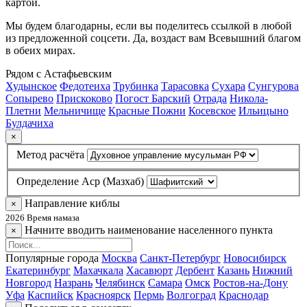
картой.
Мы будем благодарны, если вы поделитесь ссылкой в любой
из предложенной соцсети. Да, воздаст вам Всевышний благом
в обеих мирах.
Рядом с Астафьевским
Худынское
Федотеиха
Трубинка
Тарасовка
Сухара
Сунгурова
Сопырево
Прискоково
Погост Барский
Отрада
Никола-
Плетни
Мельничище
Красные Пожни
Косевское
Ильицыно
Булдачиха
×
Метод расчёта
Определение Аср (Мазхаб)
Направление киблы
×
2026 Время намаза
Начните вводить наименование населенного пункта
×
Популярные города
Москва
Санкт-Петербург
Новосибирск
Екатеринбург
Махачкала
Хасавюрт
Дербент
Казань
Нижний
Новгород
Назрань
Челябинск
Самара
Омск
Ростов-на-Дону
Уфа
Каспийск
Красноярск
Пермь
Волгоград
Краснодар