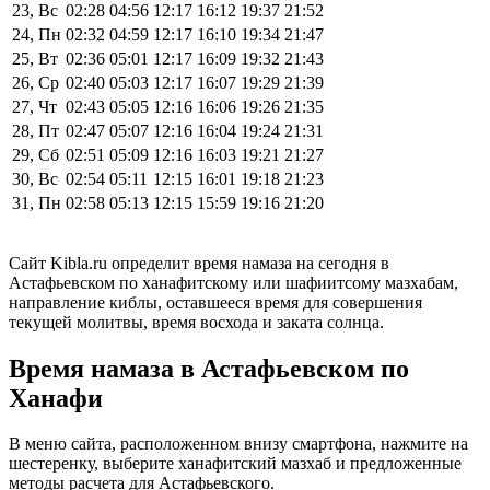
23, Вс
02:28
04:56
12:17
16:12
19:37
21:52
24, Пн
02:32
04:59
12:17
16:10
19:34
21:47
25, Вт
02:36
05:01
12:17
16:09
19:32
21:43
26, Ср
02:40
05:03
12:17
16:07
19:29
21:39
27, Чт
02:43
05:05
12:16
16:06
19:26
21:35
28, Пт
02:47
05:07
12:16
16:04
19:24
21:31
29, Сб
02:51
05:09
12:16
16:03
19:21
21:27
30, Вс
02:54
05:11
12:15
16:01
19:18
21:23
31, Пн
02:58
05:13
12:15
15:59
19:16
21:20
Сайт Kibla.ru определит время намаза на сегодня в
Астафьевском по ханафитскому или шафиитсому мазхабам,
направление киблы, оставшееся время для совершения
текущей молитвы, время восхода и заката солнца.
Время намаза в Астафьевском по
Ханафи
В меню сайта, расположенном внизу смартфона, нажмите на
шестеренку, выберите ханафитский мазхаб и предложенные
методы расчета для Астафьевского.