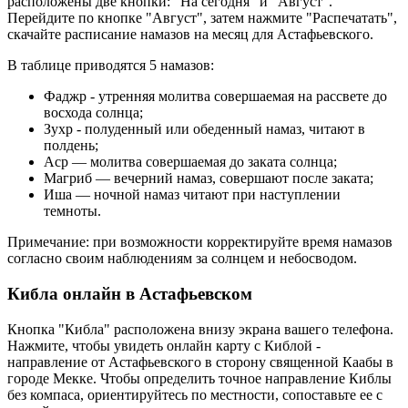
расположены две кнопки: "На сегодня" и "Август".
Перейдите по кнопке "Август", затем нажмите "Распечатать",
скачайте расписание намазов на месяц для Астафьевского.
В таблице приводятся 5 намазов:
Фаджр - утренняя молитва совершаемая на рассвете до
восхода солнца;
Зухр - полуденный или обеденный намаз, читают в
полдень;
Аср — молитва совершаемая до заката солнца;
Магриб — вечерний намаз, совершают после заката;
Иша — ночной намаз читают при наступлении
темноты.
Примечание: при возможности корректируйте время намазов
согласно своим наблюдениям за солнцем и небосводом.
Кибла онлайн в Астафьевском
Кнопка "Кибла" расположена внизу экрана вашего телефона.
Нажмите, чтобы увидеть онлайн карту с Киблой -
направление от Астафьевского в сторону священной Каабы в
городе Мекке. Чтобы определить точное направление Киблы
без компаса, ориентируйтесь по местности, сопоставьте ее с