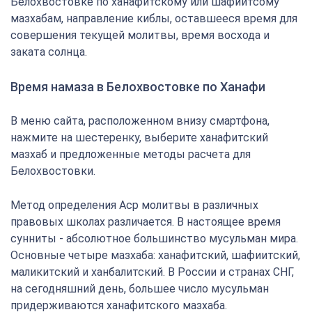
Белохвостовке по ханафитскому или шафиитсому
мазхабам, направление киблы, оставшееся время для
совершения текущей молитвы, время восхода и
заката солнца.
Время намаза в Белохвостовке по Ханафи
В меню сайта, расположенном внизу смартфона,
нажмите на шестеренку, выберите ханафитский
мазхаб и предложенные методы расчета для
Белохвостовки.
Метод определения Аср молитвы в различных
правовых школах различается. В настоящее время
сунниты - абсолютное большинство мусульман мира.
Основные четыре мазхаба: ханафитский, шафиитский,
маликитский и ханбалитский. В России и странах СНГ,
на сегодняшний день, большее число мусульман
придерживаются ханафитского мазхаба.