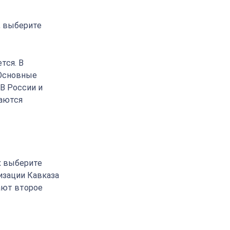
, выберите
тся. В
 Основные
 В России и
ваются
х выберите
изации Кавказа
ают второе