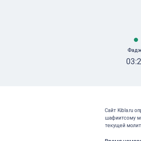
Фад
03:
Сайт Kibla.ru 
шафиитсому ма
текущей молит