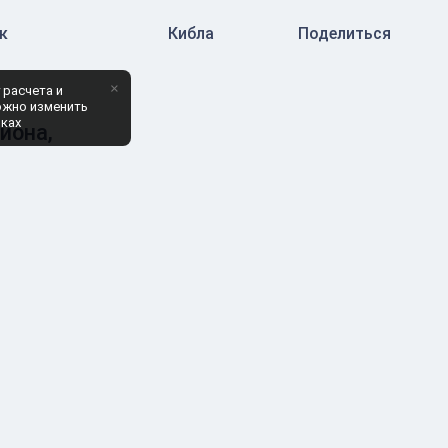
к
Кибла
Поделиться
×
 расчета и
ожно изменить
йках
йона,