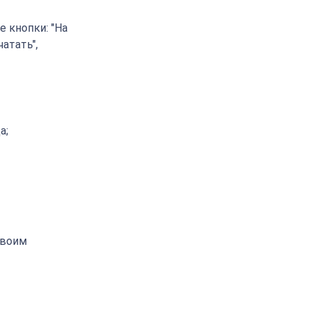
 кнопки: "На
чатать",
а;
своим