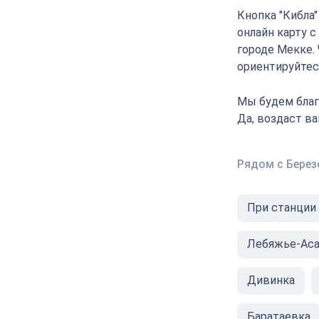
Кнопка "Кибла
онлайн карту 
городе Мекке.
ориентируйтесь
Мы будем благ
Да, воздаст в
Рядом с Берез
При станции
Лебяжье-Ас
Дивинка
Баратаевка