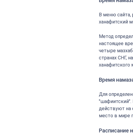
Время намаза
В меню сайта,
ханафитский м
Метод определ
настоящее вре
четыре мазхаба
странах СНГ, 
ханафитского 
Время намаз
Для определен
"шафиитский".
действуют на 
место в мире 
Расписание н