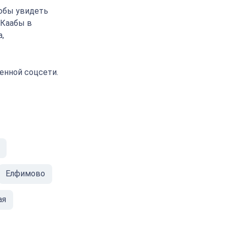
тобы увидеть
 Каабы в
,
енной соцсети.
Елфимово
ая