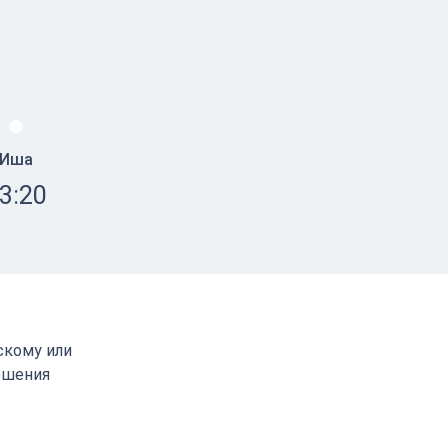
Иша
3:20
скому или
ршения