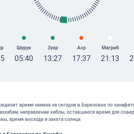
жр
Шурук
Зухр
Аср
Магриб
25
05:40
13:27
17:37
21:13
2
определит время намаза на сегодня в Березовке по ханафит
зхабам, направление киблы, оставшееся время для сове
вы, время восхода и заката солнца.