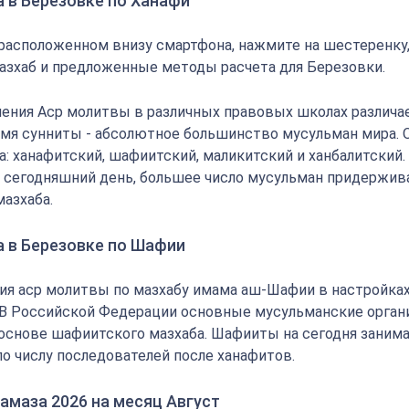
 в Березовке по Ханафи
 расположенном внизу смартфона, нажмите на шестеренку
азхаб и предложенные методы расчета для Березовки.
ения Аср молитвы в различных правовых школах различае
мя сунниты - абсолютное большинство мусульман мира.
: ханафитский, шафиитский, маликитский и ханбалитский.
на сегодняшний день, большее число мусульман придержи
мазхаба.
а в Березовке по Шафии
ия аср молитвы по мазхабу имама аш-Шафии в настройка
 В Российской Федерации основные мусульманские орган
основе шафиитского мазхаба. Шафииты на сегодня заним
по числу последователей после ханафитов.
амаза 2026 на месяц Август