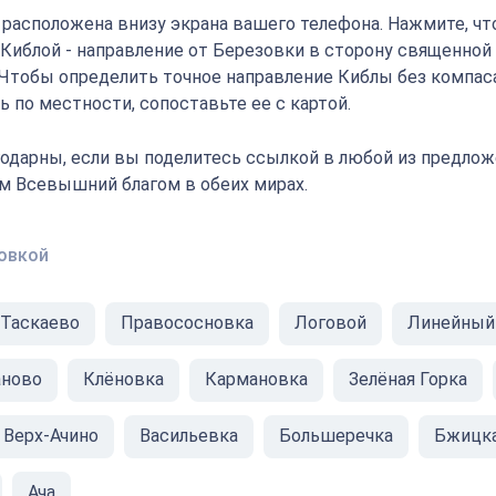
" расположена внизу экрана вашего телефона. Нажмите, ч
с Киблой - направление от Березовки в сторону священной
 Чтобы определить точное направление Киблы без компаса
 по местности, сопоставьте ее с картой.
одарны, если вы поделитесь ссылкой в любой из предлож
ам Всевышний благом в обеих мирах.
овкой
 Таскаево
Правососновка
Логовой
Линейный
аново
Клёновка
Кармановка
Зелёная Горка
Верх-Ачино
Васильевка
Большеречка
Бжицк
Ача