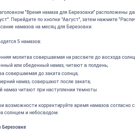
аголовком "Время намаза для Березовки" расположены две
густ". Перейдите по кнопке "Август", затем нажмите "Распе
исание намазов на месяц для Березовки.
одятся 5 намазов:
енняя молитва совершаемая на рассвете до восхода солнц
енный или обеденный намаз, читают в полдень;
ва совершаемая до заката солнца;
черний намаз, совершают после заката;
й намаз читают при наступлении темноты.
ри возможности корректируйте время намазов согласно 
а солнцем и небосводом.
в Березовке