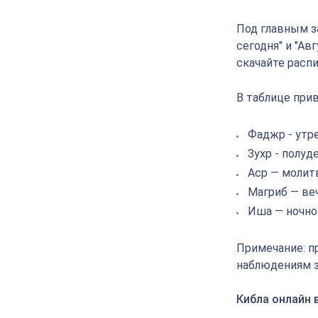
Под главным з
сегодня" и "Ав
скачайте расп
В таблице прив
Фаджр - утр
Зухр - полуд
Аср — молит
Магриб — ве
Иша — ночно
Примечание: п
наблюдениям з
Кибла онлайн 