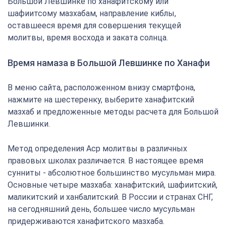
Большой Левшинке по ханафитскому или
шафиитсому мазхабам, направление киблы,
оставшееся время для совершения текущей
молитвы, время восхода и заката солнца.
Время намаза в Большой Левшинке по Ханафи
В меню сайта, расположенном внизу смартфона,
нажмите на шестеренку, выберите ханафитский
мазхаб и предложенные методы расчета для Большой
Левшинки.
Метод определения Аср молитвы в различных
правовых школах различается. В настоящее время
сунниты - абсолютное большинство мусульман мира.
Основные четыре мазхаба: ханафитский, шафиитский,
маликитский и ханбалитский. В России и странах СНГ,
на сегодняшний день, большее число мусульман
придерживаются ханафитского мазхаба.