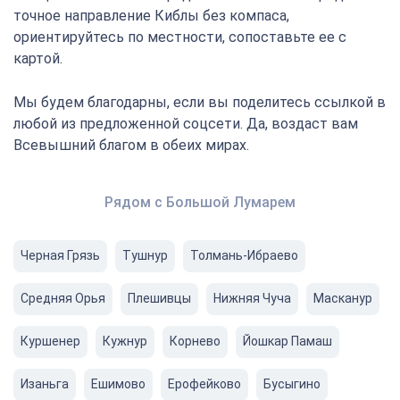
точное направление Киблы без компаса,
ориентируйтесь по местности, сопоставьте ее с
картой.
Мы будем благодарны, если вы поделитесь ссылкой в
любой из предложенной соцсети. Да, воздаст вам
Всевышний благом в обеих мирах.
Рядом с Большой Лумарем
Черная Грязь
Тушнур
Толмань-Ибраево
Средняя Орья
Плешивцы
Нижняя Чуча
Масканур
Куршенер
Кужнур
Корнево
Йошкар Памаш
Изаньга
Ешимово
Ерофейково
Бусыгино