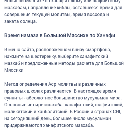
Большой Мяссихе по ханафитскому или шафиитсому
мазхабам, направление киблы, оставшееся время для
совершения текущей молитвы, время восхода и
заката солнца.
Время намаза в Большой Мяссихе по Ханафи
В меню сайта, расположенном внизу смартфона,
нажмите на шестеренку, выберите ханафитский
мазхаб и предложенные методы расчета для Большой
Мяссихи.
Метод определения Аср молитвы в различных
правовых школах различается. В настоящее время
сунниты - абсолютное большинство мусульман мира.
Основные четыре мазхаба: ханафитский, шафиитский,
маликитский и ханбалитский. В России и странах СНГ,
на сегодняшний день, большее число мусульман
придерживаются ханафитского мазхаба.