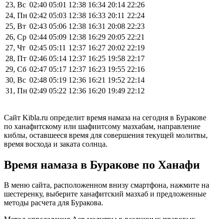
23, Вс
02:40
05:01
12:38
16:34
20:14
22:26
24, Пн
02:42
05:03
12:38
16:33
20:11
22:24
25, Вт
02:43
05:06
12:38
16:31
20:08
22:23
26, Ср
02:44
05:09
12:38
16:29
20:05
22:21
27, Чт
02:45
05:11
12:37
16:27
20:02
22:19
28, Пт
02:46
05:14
12:37
16:25
19:58
22:17
29, Сб
02:47
05:17
12:37
16:23
19:55
22:16
30, Вс
02:48
05:19
12:36
16:21
19:52
22:14
31, Пн
02:49
05:22
12:36
16:20
19:49
22:12
Сайт Kibla.ru определит время намаза на сегодня в Буракове
по ханафитскому или шафиитсому мазхабам, направление
киблы, оставшееся время для совершения текущей молитвы,
время восхода и заката солнца.
Время намаза в Буракове по Ханафи
В меню сайта, расположенном внизу смартфона, нажмите на
шестеренку, выберите ханафитский мазхаб и предложенные
методы расчета для Буракова.