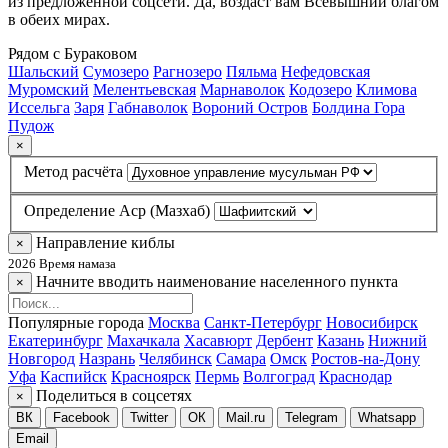
из предложенной соцсети. Да, воздаст вам Всевышний благом
в обеих мирах.
Рядом с Бураковом
Шальский
Сумозеро
Рагнозеро
Пяльма
Нефедовская
Муромский
Мелентьевская
Марнаволок
Кодозеро
Климова
Иссельга
Заря
Габнаволок
Вороний Остров
Болдина Гора
Пудож
×
Метод расчёта
Определение Аср (Мазхаб)
Направление киблы
×
2026 Время намаза
Начните вводить наименование населенного пункта
×
Популярные города
Москва
Санкт-Петербург
Новосибирск
Екатеринбург
Махачкала
Хасавюрт
Дербент
Казань
Нижний
Новгород
Назрань
Челябинск
Самара
Омск
Ростов-на-Дону
Уфа
Каспийск
Красноярск
Пермь
Волгоград
Краснодар
Поделиться в соцсетях
×
ВК
Facebook
Twitter
ОК
Mail.ru
Telegram
Whatsapp
Email