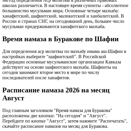
Метод определения Аср молитвы в различных правовых
школах различается. В настоящее время сунниты - абсолютное
большинство мусульман мира. Основные четыре мазхаба:
ханафитский, шафиитский, маликитский и ханбалитский. В
России и странах СНГ, на сегодняшний день, большее число
мусульман придерживаются ханафитского мазхаба.
Время намаза в Буракове по Шафии
Для определения аср молитвы по мазхабу имама аш-Шафии в
настройках выберите "шафиитский". В Российской
Федерации основные мусульманские организации Кавказа
действуют на основе шафиитского мазхаба. Шафииты на
сегодня занимают второе место в мире по числу
последователей после ханафитов.
Расписание намаза 2026 на месяц
Август
Под главным заголовком "Время намаза для Буракова"
расположены две кнопки: "На сегодня" и "Август".
Перейдите по кнопке "Август", затем нажмите "Распечатать",
скачайте расписание намазов на месяц для Буракова.