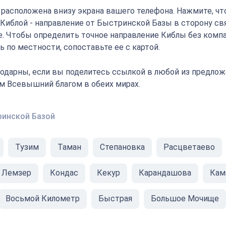
" расположена внизу экрана вашего телефона. Нажмите, ч
с Киблой - направление от Быстринской Базы в сторону с
е. Чтобы определить точное направление Киблы без компа
 по местности, сопоставьте ее с картой.
одарны, если вы поделитесь ссылкой в любой из предлож
ам Всевышний благом в обеих мирах.
ринской Базой
Тузим
Таман
Степановка
Расцветаево
Лемзер
Кондас
Кекур
Карандашова
Кам
Восьмой Километр
Быстрая
Большое Мочище