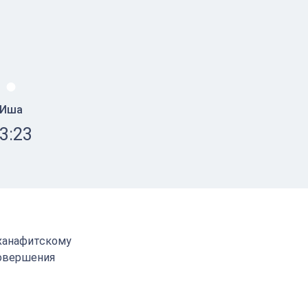
Иша
3:23
 ханафитскому
совершения