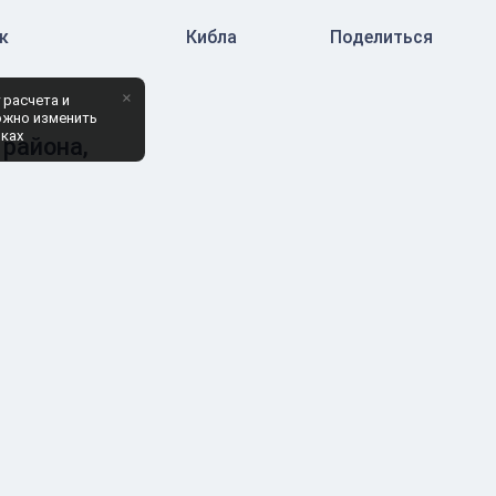
к
Кибла
Поделиться
×
 расчета и
ожно изменить
йках
района,