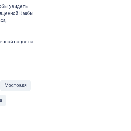
тобы увидеть
вященной Каабы
са,
енной соцсети.
Мостовая
а