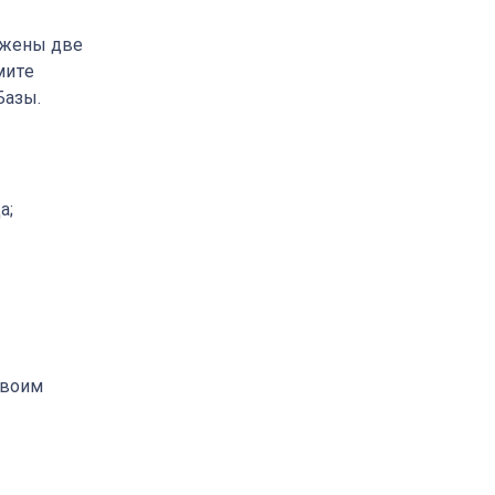
ожены две
мите
Базы.
а;
своим