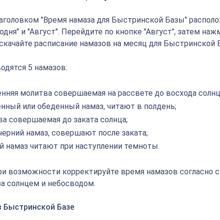
аголовком "Время намаза для Быстринской Базы" распол
годня" и "Август". Перейдите по кнопке "Август", затем наж
, скачайте расписание намазов на месяц для Быстринской 
одятся 5 намазов:
енняя молитва совершаемая на рассвете до восхода солнц
енный или обеденный намаз, читают в полдень;
ва совершаемая до заката солнца;
черний намаз, совершают после заката;
й намаз читают при наступлении темноты.
ри возможности корректируйте время намазов согласно 
а солнцем и небосводом.
в Быстринской Базе