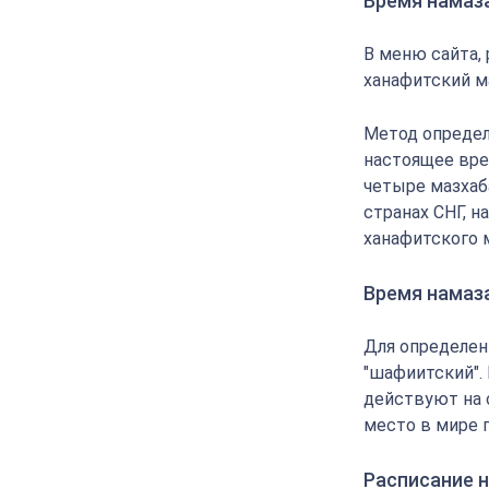
Время намаза
В меню сайта,
ханафитский м
Метод определ
настоящее вре
четыре мазхаба
странах СНГ, 
ханафитского 
Время намаз
Для определен
"шафиитский".
действуют на 
место в мире 
Расписание н