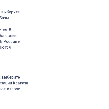
, выберите
Базы.
тся. В
 Основные
 В России и
ваются
х выберите
изации Кавказа
ают второе