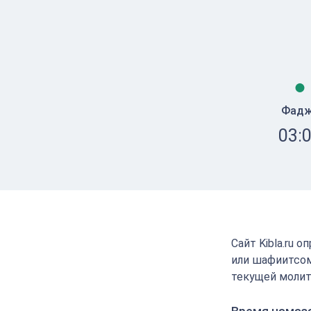
Фад
03:
Сайт Kibla.ru 
или шафиитсом
текущей молит