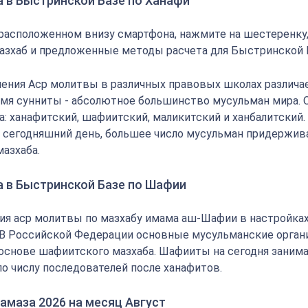
 в Быстринской Базе по Ханафи
 расположенном внизу смартфона, нажмите на шестеренку
азхаб и предложенные методы расчета для Быстринской 
ения Аср молитвы в различных правовых школах различае
мя сунниты - абсолютное большинство мусульман мира.
: ханафитский, шафиитский, маликитский и ханбалитский.
на сегодняшний день, большее число мусульман придержи
мазхаба.
а в Быстринской Базе по Шафии
ия аср молитвы по мазхабу имама аш-Шафии в настройка
 В Российской Федерации основные мусульманские орган
основе шафиитского мазхаба. Шафииты на сегодня заним
по числу последователей после ханафитов.
амаза 2026 на месяц Август