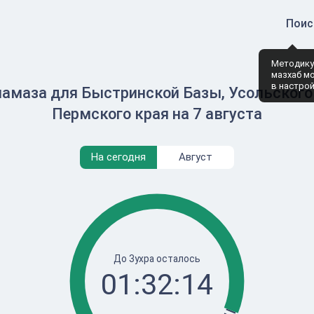
Поис
Методику
мазхаб м
в настро
намаза для Быстринской Базы, Усольского 
Пермского края на 7 августа
На сегодня
Август
До Зухра осталось
01:32:14