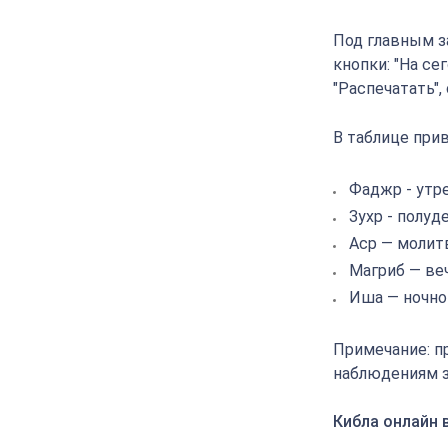
Под главным з
кнопки: "На се
"Распечатать"
В таблице прив
Фаджр - утр
Зухр - полуд
Аср — молит
Магриб — ве
Иша — ночно
Примечание: п
наблюдениям з
Кибла онлайн 