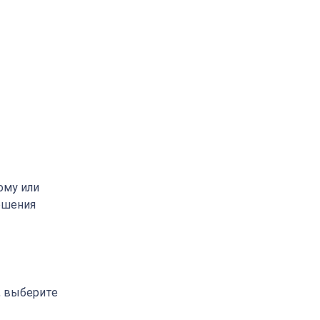
ому или
ршения
, выберите