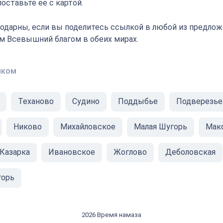
оставьте ее с картой.
одарны, если вы поделитесь ссылкой в любой из предлож
ам Всевышний благом в обеих мирах.
иком
Теханово
Судино
Поддыбье
Подверезье
Никово
Михайловское
Малая Шугорь
Мак
Казарка
Ивановское
Жоглово
Деболовская
горь
2026 Время намаза