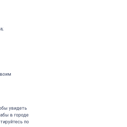
а;
своим
тобы увидеть
аабы в городе
нтируйтесь по