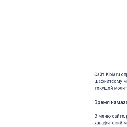
Сайт Kibla.ru 
шафиитсому ма
текущей молит
Время намаз
В меню сайта,
ханафитский м