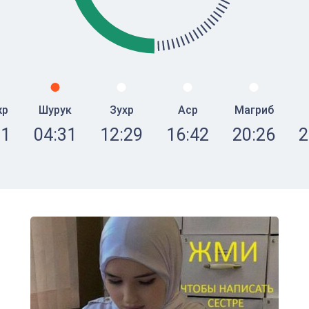
жр
Шурук
Зухр
Аср
Магриб
21
04:31
12:29
16:42
20:26
2