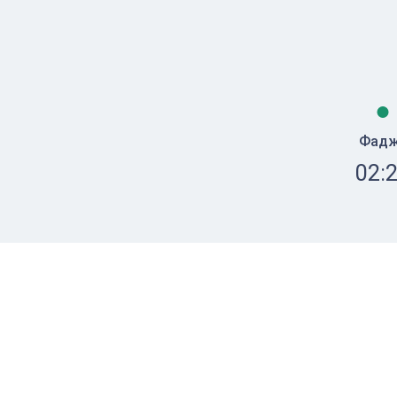
Фад
02: