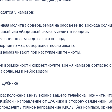
исание намазов на месяц для Дубника.
одятся 5 намазов:
енняя молитва совершаемая на рассвете до восхода солнц
енный или обеденный намаз, читают в полдень;
ва совершаемая до заката солнца;
черний намаз, совершают после заката;
й намаз читают при наступлении темноты.
ри возможности корректируйте время намазов согласно 
а солнцем и небосводом.
в Дубнике
" расположена внизу экрана вашего телефона. Нажмите, ч
 Киблой - направление от Дубника в сторону священной К
определить точное направление Киблы без компаса, орие