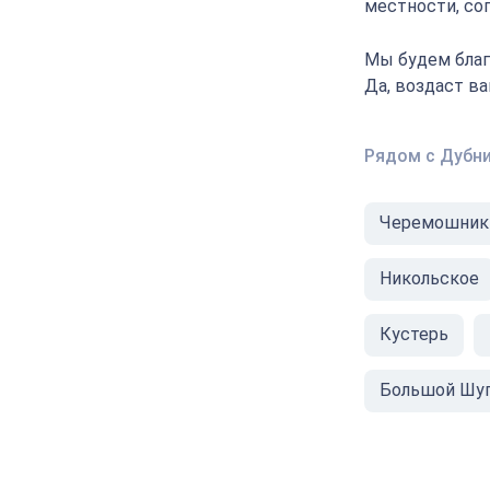
местности, соп
Мы будем благ
Да, воздаст в
Рядом с Дубн
Черемошник
Никольское
Кустерь
Большой Шу