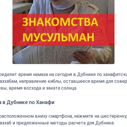
определит время намаза на сегодня в Дубнике по ханафитск
зхабам, направление киблы, оставшееся время для сове
вы, время восхода и заката солнца.
а в Дубнике по Ханафи
 расположенном внизу смартфона, нажмите на шестеренку
азхаб и предложенные методы расчета для Дубника.