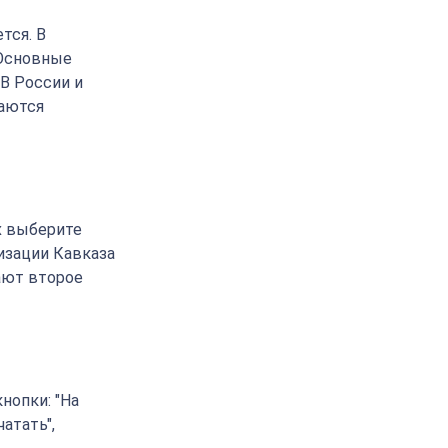
тся. В
 Основные
 В России и
ваются
х выберите
изации Кавказа
ают второе
нопки: "На
чатать",