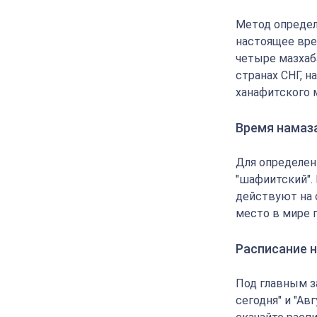
Метод определ
настоящее вре
четыре мазхаба
странах СНГ, 
ханафитского 
Время намаз
Для определен
"шафиитский".
действуют на 
место в мире 
Расписание н
Под главным з
сегодня" и "Ав