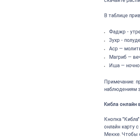
скачайте расп
В таблице прив
Фаджр - утр
Зухр - полуд
Аср — молит
Магриб — ве
Иша — ночно
Примечание: п
наблюдениям з
Кибла онлайн 
Кнопка "Кибла
онлайн карту с
Мекке. Чтобы 