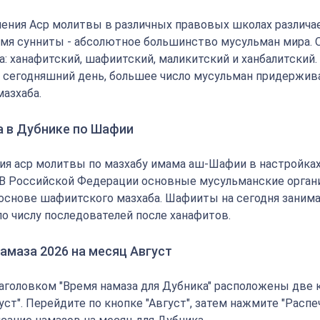
ения Аср молитвы в различных правовых школах различае
мя сунниты - абсолютное большинство мусульман мира.
: ханафитский, шафиитский, маликитский и ханбалитский.
на сегодняшний день, большее число мусульман придержи
мазхаба.
а в Дубнике по Шафии
ия аср молитвы по мазхабу имама аш-Шафии в настройка
 В Российской Федерации основные мусульманские орган
основе шафиитского мазхаба. Шафииты на сегодня заним
по числу последователей после ханафитов.
амаза 2026 на месяц Август
аголовком "Время намаза для Дубника" расположены две к
густ". Перейдите по кнопке "Август", затем нажмите "Распе