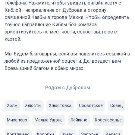
телефона. Нажмите, чтобы увидеть онлайн карту с
Киблой - направление от Дуброва в сторону
священной Каабы в городе Мекке. Чтобы определить
точное направление Киблы без компаса,
ориентируйтесь по местности, сопоставьте ее с
картой.
Мы будем благодарны, если вы поделитесь ссылкой в
любой из предложенной соцсети. Да, воздаст вам
Всевышний благом в обеих мирах.
Рядом с Дубровом
Холм
Хлюсты
Хлюстовка
Сосвятское
Совец
Михалево
Малые Ущане
Лейкино
Красноселье
Кортяшево
Коробки
Зуево
Заполье
Велеса