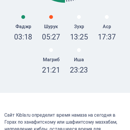
Фаджр
Шурук
Зухр
Аср
03:18
05:27
13:25
17:37
Магриб
Иша
21:21
23:23
Сайт Kibla.ru определит время намаза на сегодня в
Горах по ханафитскому или шафиитсому мазхабам,
направление киблы, оставшееся время для