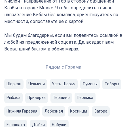
Киблой - направление от Гор в сторону священной
Каабы в городе Мекке. Чтобы определить точное
направление Киблы без компаса, ориентируйтесь по
местности, сопоставьте ее с картой.
Мы будем благодарны, если вы поделитесь ссылкой в
любой из предложенной соцсети. Да, воздаст вам
Всевышний благом в обеих мирах.
Рядом с Горами
Шаркан
Чекмени
Усть-Шерья
Туманы
Таборы
Рыбхоз
Приверха
Першино
Перемка
Нижняя Гаревая
Лебезная
Косинцы
Загора
Егоршата
Дыбки
Бабуши