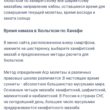
Хюльгюзи по ханафитскому или шафиитсому
мазхабам, направление киблы, оставшееся время для
совершения текущей молитвы, время восхода и
заката солнца.
Время намаза в Хюльгюзи по Ханафи
В меню сайта, расположенном внизу смартфона,
нажмите на шестеренку, выберите ханафитский
мазхаб и предложенные методы расчета для
Хюльгюзи.
Метод определения Аср молитвы в различных
правовых школах различается. В настоящее время
сунниты - абсолютное большинство мусульман мира.
Основные четыре мазхаба: ханафитский, шафиитский,
маликитский и ханбалитский. В России и странах СНГ,
на сегодняшний день, большее число мусульман
придерживаются ханафитского мазхаба.