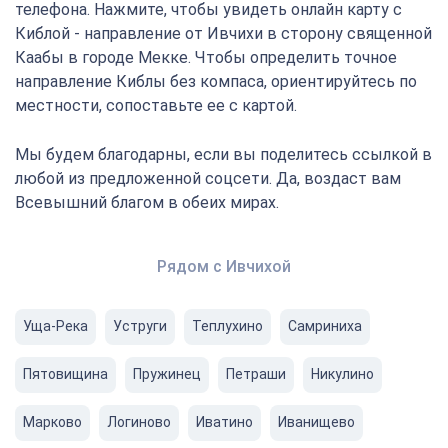
телефона. Нажмите, чтобы увидеть онлайн карту с
Киблой - направление от Ивчихи в сторону священной
Каабы в городе Мекке. Чтобы определить точное
направление Киблы без компаса, ориентируйтесь по
местности, сопоставьте ее с картой.
Мы будем благодарны, если вы поделитесь ссылкой в
любой из предложенной соцсети. Да, воздаст вам
Всевышний благом в обеих мирах.
Рядом с Ивчихой
Уща-Река
Уструги
Теплухино
Самриниха
Пятовищина
Пружинец
Петраши
Никулино
Марково
Логиново
Иватино
Иванищево