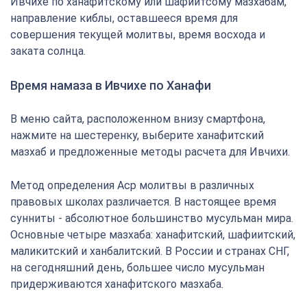
Ивчихе по ханафитскому или шафиитсому мазхабам,
направление киблы, оставшееся время для
совершения текущей молитвы, время восхода и
заката солнца.
Время намаза в Ивчихе по Ханафи
В меню сайта, расположенном внизу смартфона,
нажмите на шестеренку, выберите ханафитский
мазхаб и предложенные методы расчета для Ивчихи.
Метод определения Аср молитвы в различных
правовых школах различается. В настоящее время
сунниты - абсолютное большинство мусульман мира.
Основные четыре мазхаба: ханафитский, шафиитский,
маликитский и ханбалитский. В России и странах СНГ,
на сегодняшний день, большее число мусульман
придерживаются ханафитского мазхаба.