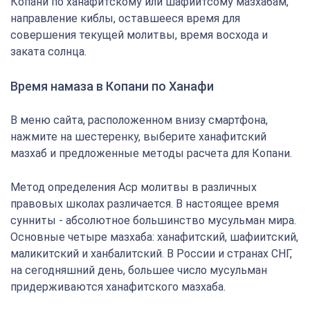
Копани по ханафитскому или шафиитсому мазхабам,
направление киблы, оставшееся время для
совершения текущей молитвы, время восхода и
заката солнца.
Время намаза в Копани по Ханафи
В меню сайта, расположенном внизу смартфона,
нажмите на шестеренку, выберите ханафитский
мазхаб и предложенные методы расчета для Копани.
Метод определения Аср молитвы в различных
правовых школах различается. В настоящее время
сунниты - абсолютное большинство мусульман мира.
Основные четыре мазхаба: ханафитский, шафиитский,
маликитский и ханбалитский. В России и странах СНГ,
на сегодняшний день, большее число мусульман
придерживаются ханафитского мазхаба.