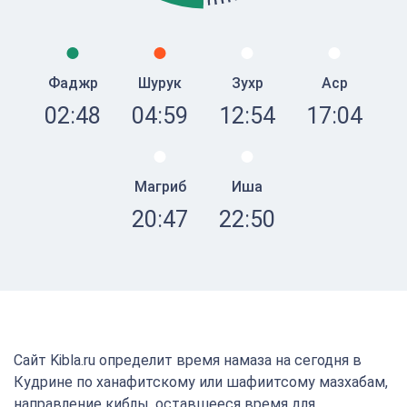
Фаджр
Шурук
Зухр
Аср
02:48
04:59
12:54
17:04
Магриб
Иша
20:47
22:50
Сайт Kibla.ru определит время намаза на сегодня в
Кудрине по ханафитскому или шафиитсому мазхабам,
направление киблы, оставшееся время для