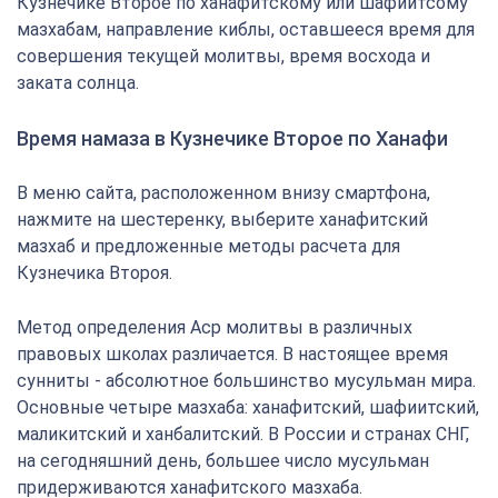
Кузнечике Второе по ханафитскому или шафиитсому
мазхабам, направление киблы, оставшееся время для
совершения текущей молитвы, время восхода и
заката солнца.
Время намаза в Кузнечике Второе по Ханафи
В меню сайта, расположенном внизу смартфона,
нажмите на шестеренку, выберите ханафитский
мазхаб и предложенные методы расчета для
Кузнечика Второя.
Метод определения Аср молитвы в различных
правовых школах различается. В настоящее время
сунниты - абсолютное большинство мусульман мира.
Основные четыре мазхаба: ханафитский, шафиитский,
маликитский и ханбалитский. В России и странах СНГ,
на сегодняшний день, большее число мусульман
придерживаются ханафитского мазхаба.