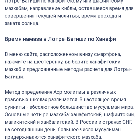
Лотре-Багиши по ханафитскому или шафиитсому
мазхабам, направление киблы, оставшееся время для
совершения текущей молитвы, время восхода и
заката солнца.
Время намаза в Лотре-Багиши по Ханафи
В меню сайта, расположенном внизу смартфона,
нажмите на шестеренку, выберите ханафитский
мазхаб и предложенные методы расчета для Лотры-
Багиши.
Метод определения Аср молитвы в различных
правовых школах различается. В настоящее время
сунниты - абсолютное большинство мусульман мира.
Основные четыре мазхаба: ханафитский, шафиитский,
маликитский и ханбалитский. В России и странах СНГ,
на сегодняшний день, большее число мусульман
придерживаются ханафитского мазхаба.