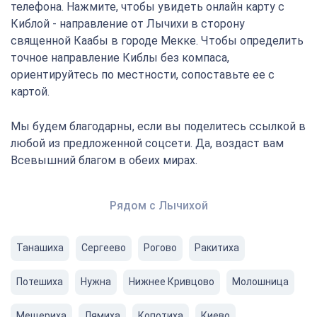
телефона. Нажмите, чтобы увидеть онлайн карту с
Киблой - направление от Лычихи в сторону
священной Каабы в городе Мекке. Чтобы определить
точное направление Киблы без компаса,
ориентируйтесь по местности, сопоставьте ее с
картой.
Мы будем благодарны, если вы поделитесь ссылкой в
любой из предложенной соцсети. Да, воздаст вам
Всевышний благом в обеих мирах.
Рядом с Лычихой
Танашиха
Сергеево
Рогово
Ракитиха
Потешиха
Нужна
Нижнее Кривцово
Молошница
Мещериха
Лямиха
Копотиха
Киево