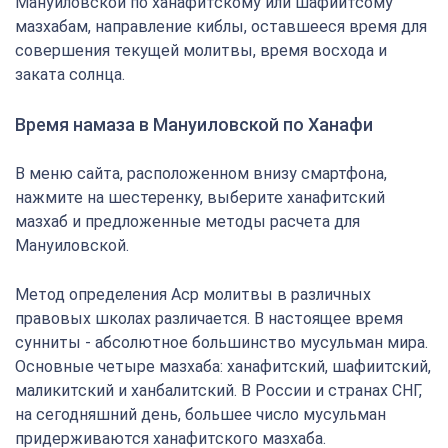
Мануиловской по ханафитскому или шафиитсому
мазхабам, направление киблы, оставшееся время для
совершения текущей молитвы, время восхода и
заката солнца.
Время намаза в Мануиловской по Ханафи
В меню сайта, расположенном внизу смартфона,
нажмите на шестеренку, выберите ханафитский
мазхаб и предложенные методы расчета для
Мануиловской.
Метод определения Аср молитвы в различных
правовых школах различается. В настоящее время
сунниты - абсолютное большинство мусульман мира.
Основные четыре мазхаба: ханафитский, шафиитский,
маликитский и ханбалитский. В России и странах СНГ,
на сегодняшний день, большее число мусульман
придерживаются ханафитского мазхаба.