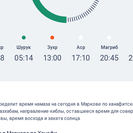
жр
Шурук
Зухр
Аср
Магриб
58
05:14
13:00
17:10
20:45
2
определит время намаза на сегодня в Маркове по ханафитс
зхабам, направление киблы, оставшееся время для сове
вы, время восхода и заката солнца.