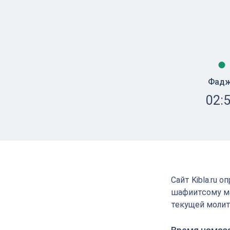
Фад
02:
Сайт Kibla.ru 
шафиитсому ма
текущей молит