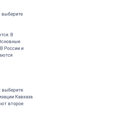
, выберите
тся. В
 Основные
 В России и
ваются
х выберите
изации Кавказа
ают второе