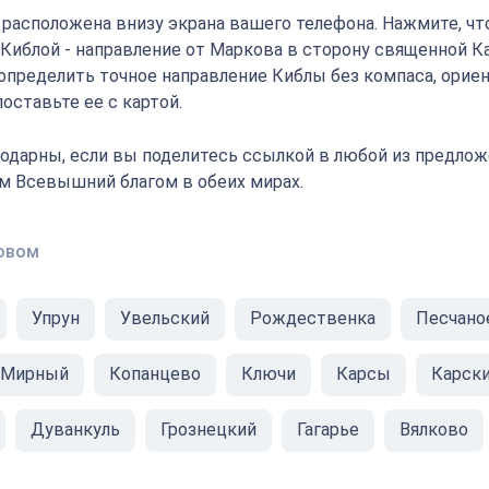
" расположена внизу экрана вашего телефона. Нажмите, ч
с Киблой - направление от Маркова в сторону священной К
определить точное направление Киблы без компаса, орие
оставьте ее с картой.
одарны, если вы поделитесь ссылкой в любой из предлож
ам Всевышний благом в обеих мирах.
овом
Упрун
Увельский
Рождественка
Песчано
Мирный
Копанцево
Ключи
Карсы
Карск
Дуванкуль
Грознецкий
Гагарье
Вялково