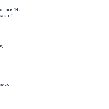
нопки: "На
чатать",
а;
своим