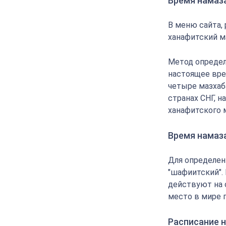
Время намаз
В меню сайта,
ханафитский м
Метод определ
настоящее вре
четыре мазхаба
странах СНГ, 
ханафитского 
Время намаз
Для определен
"шафиитский".
действуют на 
место в мире 
Расписание н