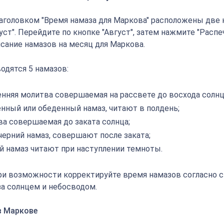
аголовком "Время намаза для Маркова" расположены две к
густ". Перейдите по кнопке "Август", затем нажмите "Распе
исание намазов на месяц для Маркова.
одятся 5 намазов:
енняя молитва совершаемая на рассвете до восхода солнц
енный или обеденный намаз, читают в полдень;
ва совершаемая до заката солнца;
черний намаз, совершают после заката;
й намаз читают при наступлении темноты.
ри возможности корректируйте время намазов согласно 
а солнцем и небосводом.
в Маркове