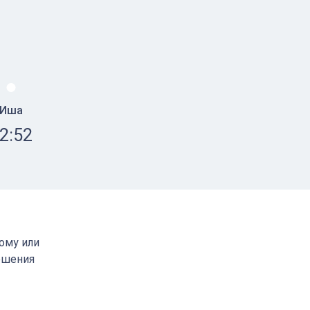
Иша
2:52
кому или
ршения