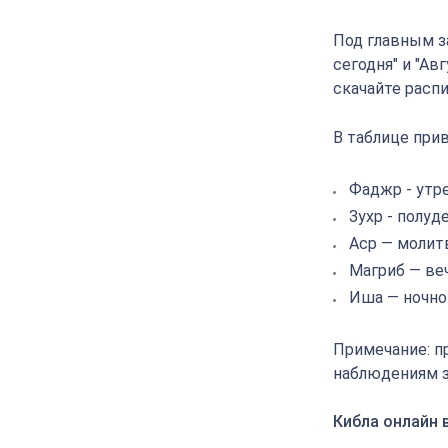
Под главным з
сегодня" и "Ав
скачайте расп
В таблице прив
Фаджр - утр
Зухр - полуд
Аср — молит
Магриб — ве
Иша — ночно
Примечание: п
наблюдениям з
Кибла онлайн 