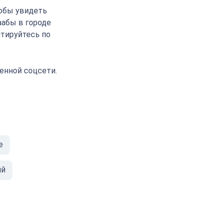
тобы увидеть
аабы в городе
нтируйтесь по
енной соцсети.
е
ий