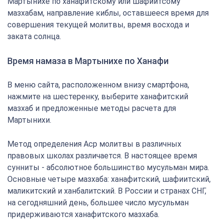
Мартынихе по ханафитскому или шафиитсому
мазхабам, направление киблы, оставшееся время для
совершения текущей молитвы, время восхода и
заката солнца.
Время намаза в Мартынихе по Ханафи
В меню сайта, расположенном внизу смартфона,
нажмите на шестеренку, выберите ханафитский
мазхаб и предложенные методы расчета для
Мартынихи.
Метод определения Аср молитвы в различных
правовых школах различается. В настоящее время
сунниты - абсолютное большинство мусульман мира.
Основные четыре мазхаба: ханафитский, шафиитский,
маликитский и ханбалитский. В России и странах СНГ,
на сегодняшний день, большее число мусульман
придерживаются ханафитского мазхаба.