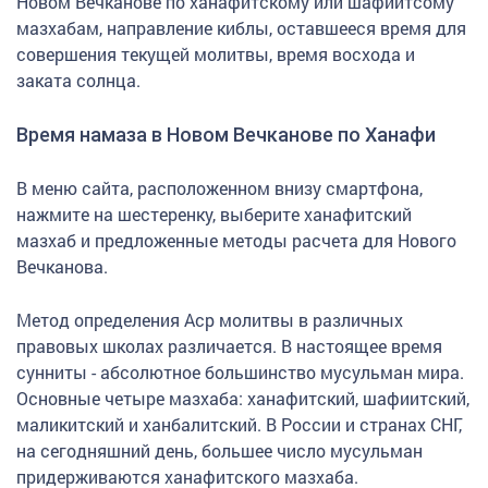
Новом Вечканове по ханафитскому или шафиитсому
мазхабам, направление киблы, оставшееся время для
совершения текущей молитвы, время восхода и
заката солнца.
Время намаза в Новом Вечканове по Ханафи
В меню сайта, расположенном внизу смартфона,
нажмите на шестеренку, выберите ханафитский
мазхаб и предложенные методы расчета для Нового
Вечканова.
Метод определения Аср молитвы в различных
правовых школах различается. В настоящее время
сунниты - абсолютное большинство мусульман мира.
Основные четыре мазхаба: ханафитский, шафиитский,
маликитский и ханбалитский. В России и странах СНГ,
на сегодняшний день, большее число мусульман
придерживаются ханафитского мазхаба.