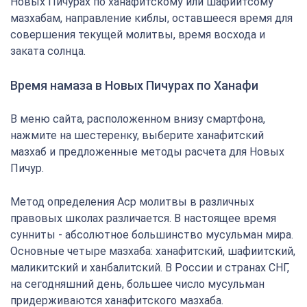
Новых Пичурах по ханафитскому или шафиитсому
мазхабам, направление киблы, оставшееся время для
совершения текущей молитвы, время восхода и
заката солнца.
Время намаза в Новых Пичурах по Ханафи
В меню сайта, расположенном внизу смартфона,
нажмите на шестеренку, выберите ханафитский
мазхаб и предложенные методы расчета для Новых
Пичур.
Метод определения Аср молитвы в различных
правовых школах различается. В настоящее время
сунниты - абсолютное большинство мусульман мира.
Основные четыре мазхаба: ханафитский, шафиитский,
маликитский и ханбалитский. В России и странах СНГ,
на сегодняшний день, большее число мусульман
придерживаются ханафитского мазхаба.