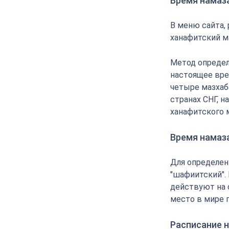
Время намаз
В меню сайта,
ханафитский м
Метод определ
настоящее вре
четыре мазхаба
странах СНГ, 
ханафитского 
Время намаз
Для определен
"шафиитский".
действуют на 
место в мире 
Расписание н