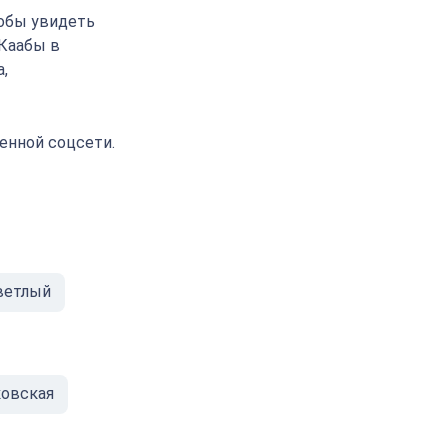
тобы увидеть
 Каабы в
,
енной соцсети.
ветлый
овская