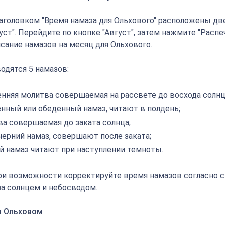
аголовком "Время намаза для Ольхового" расположены две
густ". Перейдите по кнопке "Август", затем нажмите "Распе
сание намазов на месяц для Ольхового.
одятся 5 намазов:
енняя молитва совершаемая на рассвете до восхода солнц
енный или обеденный намаз, читают в полдень;
ва совершаемая до заката солнца;
черний намаз, совершают после заката;
й намаз читают при наступлении темноты.
ри возможности корректируйте время намазов согласно 
а солнцем и небосводом.
в Ольховом