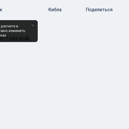
к
Кибла
Поделиться
×
 расчета и
ожно изменить
йках
остовской