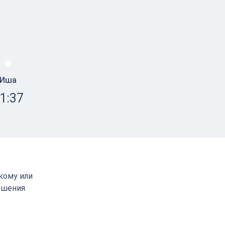
Иша
1:37
скому или
ршения