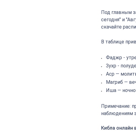
Под главным з
сегодня" и "Ав
скачайте распи
В таблице прив
Фаджр - утр
Зухр - полуд
Аср — молит
Магриб — ве
Иша — ночно
Примечание: п
наблюдениям з
Кибла онлайн 