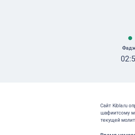
Фад
02:
Сайт Kibla.ru 
шафиитсому ма
текущей молит