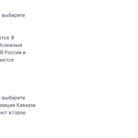
, выберите
тся. В
 Основные
 В России и
ваются
х выберите
изации Кавказа
ают второе