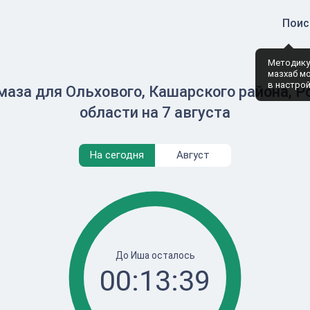
Поис
Методику
мазхаб м
в настро
маза для Ольхового, Кашарского района, Р
области на 7 августа
На сегодня
Август
До Иша осталось
00:13:39