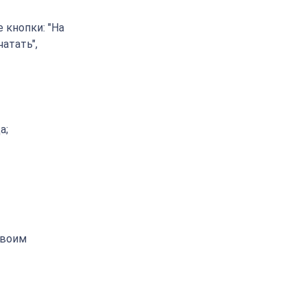
 кнопки: "На
чатать",
а;
своим