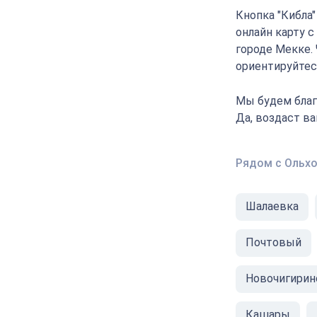
Кнопка "Кибла
онлайн карту с
городе Мекке.
ориентируйтесь
Мы будем благ
Да, воздаст в
Рядом с Ольх
Шалаевка
Почтовый
Новочигирин
Кашары