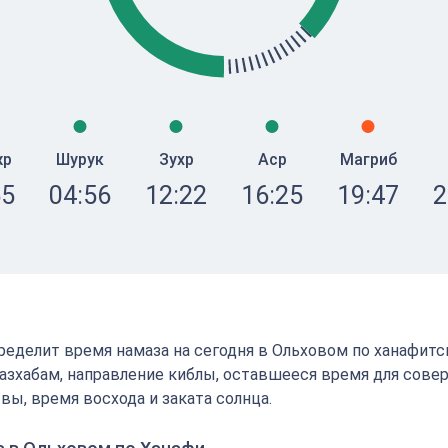
жр
Шурук
Зухр
Аср
Магриб
55
04:56
12:22
16:25
19:47
2
определит время намаза на сегодня в Ольховом по ханафит
зхабам, направление киблы, оставшееся время для сове
вы, время восхода и заката солнца.