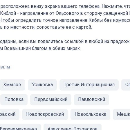
" расположена внизу экрана вашего телефона. Нажмите, ч
 Киблой - направление от Ольхового в сторону священной
 Чтобы определить точное направление Киблы без компаса
 по местности, сопоставьте ее с картой.
одарны, если вы поделитесь ссылкой в любой из предлож
ам Всевышний благом в обеих мирах.
овым
Хмызов
Усиковка
Третий Интернационал
С
Поповка
Первомайский
Павловский
овский
Новопокровский
Новоольховка
Мешк
Верхнемакеевка
Алексеево-Лозовское