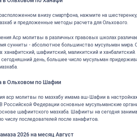
а в Ольховом по Ханафи
 расположенном внизу смартфона, нажмите на шестеренку
азхаб и предложенные методы расчета для Ольхового.
ения Аср молитвы в различных правовых школах различае
мя сунниты - абсолютное большинство мусульман мира.
: ханафитский, шафиитский, маликитский и ханбалитский.
на сегодняшний день, большее число мусульман придержи
мазхаба.
а в Ольховом по Шафии
ия аср молитвы по мазхабу имама аш-Шафии в настройка
 В Российской Федерации основные мусульманские орган
основе шафиитского мазхаба. Шафииты на сегодня заним
по числу последователей после ханафитов.
амаза 2026 на месяц Август