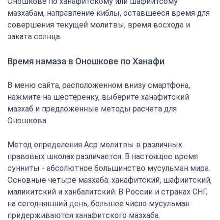
Оношкове по ханафитскому или шафиитсому
мазхабам, направление киблы, оставшееся время для
совершения текущей молитвы, время восхода и
заката солнца.
Время намаза в Оношкове по Ханафи
В меню сайта, расположенном внизу смартфона,
нажмите на шестеренку, выберите ханафитский
мазхаб и предложенные методы расчета для
Оношкова.
Метод определения Аср молитвы в различных
правовых школах различается. В настоящее время
сунниты - абсолютное большинство мусульман мира.
Основные четыре мазхаба: ханафитский, шафиитский,
маликитский и ханбалитский. В России и странах СНГ,
на сегодняшний день, большее число мусульман
придерживаются ханафитского мазхаба.