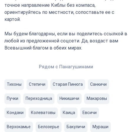
точное направление Киблы без компаса,
ориентируйтесь по местности, сопоставьте ее с
картой.
Мы будем благодарны, если вы поделитесь ссылкой в
любой из предложенной соцсети. Да, воздаст вам
Всевышний благом в обеих мирах.
Рядом с Панагушинами
Тихоны
Степичи
Старая Пинюга
Санкичи
Пучки
Переходница
Никишичи
Макаровы
Кондаки
Колеватовы
Каица
Евсичи
Верхокамье
Белозерье
Бакуличи
Мураши