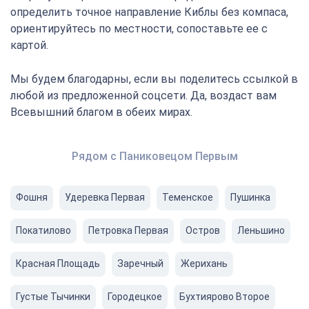
определить точное направление Киблы без компаса,
ориентируйтесь по местности, сопоставьте ее с
картой.
Мы будем благодарны, если вы поделитесь ссылкой в
любой из предложенной соцсети. Да, воздаст вам
Всевышний благом в обеих мирах.
Рядом с Паниковецом Первым
Фошня
Удеревка Первая
Теменское
Пушинка
Покатилово
Петровка Первая
Остров
Леньшино
Красная Площадь
Заречный
Жерихань
Густые Тычинки
Городецкое
Бухтиярово Второе