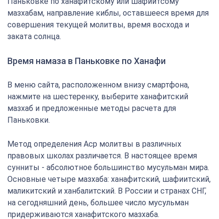
Паньковке по ханафитскому или шафиитсому
мазхабам, направление киблы, оставшееся время для
совершения текущей молитвы, время восхода и
заката солнца.
Время намаза в Паньковке по Ханафи
В меню сайта, расположенном внизу смартфона,
нажмите на шестеренку, выберите ханафитский
мазхаб и предложенные методы расчета для
Паньковки.
Метод определения Аср молитвы в различных
правовых школах различается. В настоящее время
сунниты - абсолютное большинство мусульман мира.
Основные четыре мазхаба: ханафитский, шафиитский,
маликитский и ханбалитский. В России и странах СНГ,
на сегодняшний день, большее число мусульман
придерживаются ханафитского мазхаба.