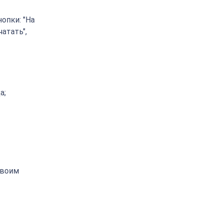
опки: "На
чатать",
а;
своим