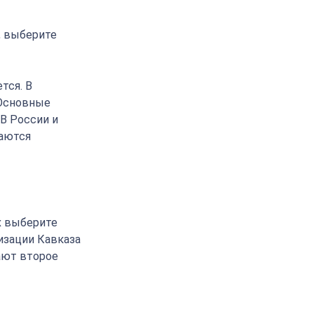
, выберите
тся. В
 Основные
 В России и
ваются
х выберите
изации Кавказа
ают второе