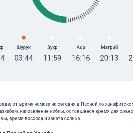
жр
Шурук
Зухр
Аср
Магриб
44
03:44
11:59
16:16
20:13
2
определит время намаза на сегодня в Пасной по ханафитско
зхабам, направление киблы, оставшееся время для сове
вы, время восхода и заката солнца.