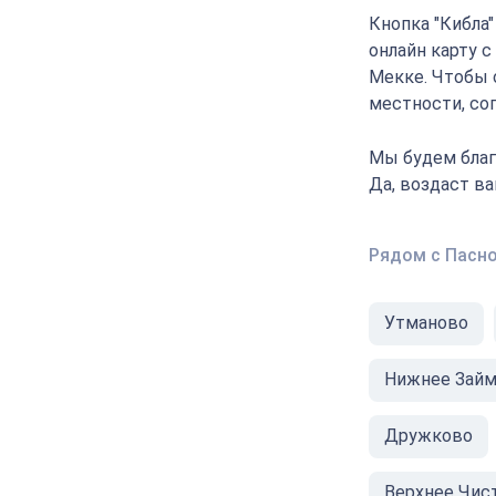
Кнопка "Кибла
онлайн карту с
Мекке. Чтобы 
местности, соп
Мы будем благ
Да, воздаст в
Рядом с Пасн
Утманово
Нижнее Зай
Дружково
Верхнее Чис