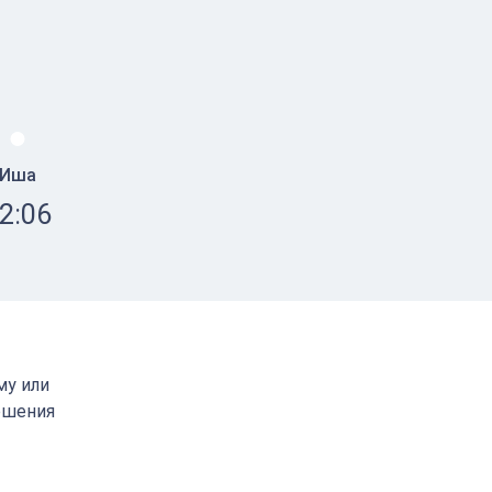
Иша
2:06
му или
ршения