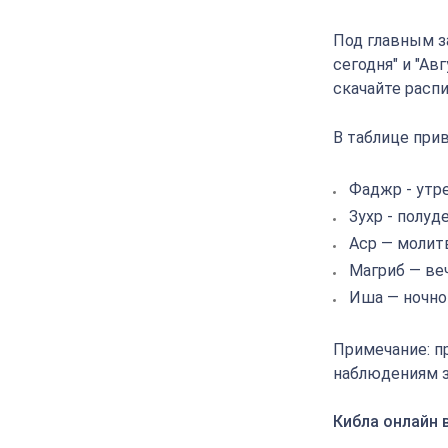
Под главным з
сегодня" и "Ав
скачайте распи
В таблице прив
Фаджр - утр
Зухр - полуд
Аср — молит
Магриб — ве
Иша — ночно
Примечание: п
наблюдениям з
Кибла онлайн 