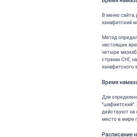
Время намаза
В меню сайта,
ханафитский м
Метод определ
настоящее вре
четыре мазхаба
странах СНГ, 
ханафитского 
Время намаз
Для определен
"шафиитский".
действуют на 
место в мире 
Расписание н