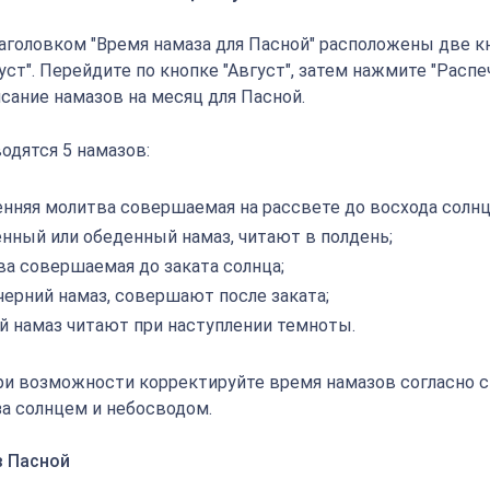
аголовком "Время намаза для Пасной" расположены две кн
густ". Перейдите по кнопке "Август", затем нажмите "Распе
сание намазов на месяц для Пасной.
одятся 5 намазов:
енняя молитва совершаемая на рассвете до восхода солнц
енный или обеденный намаз, читают в полдень;
ва совершаемая до заката солнца;
черний намаз, совершают после заката;
й намаз читают при наступлении темноты.
ри возможности корректируйте время намазов согласно 
а солнцем и небосводом.
в Пасной