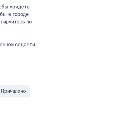
тобы увидеть
абы в городе
нтируйтесь по
енной соцсети.
 Причалино