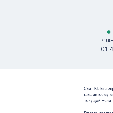
Фад
01:
Сайт Kibla.ru 
шафиитсому ма
текущей молит