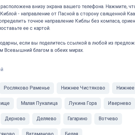
" расположена внизу экрана вашего телефона. Нажмите, ч
 Киблой - направление от Пасной в сторону священной Ка
определить точное направление Киблы без компаса, орие
оставьте ее с картой.
одарны, если вы поделитесь ссылкой в любой из предлож
ам Всевышний благом в обеих мирах.
ой
Росляково Раменье
Нижнее Чистяково
Нижнее
мище
Малая Пукалица
Лукина Гора
Ивернево
Дерново
Деляево
Гагарино
Вотчево
тяково
Ватаманово
Белая