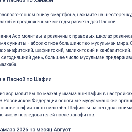
 в Пасной по Ханафи
 расположенном внизу смартфона, нажмите на шестеренку
азхаб и предложенные методы расчета для Пасной.
ения Аср молитвы в различных правовых школах различае
мя сунниты - абсолютное большинство мусульман мира.
: ханафитский, шафиитский, маликитский и ханбалитский.
на сегодняшний день, большее число мусульман придержи
мазхаба.
а в Пасной по Шафии
ия аср молитвы по мазхабу имама аш-Шафии в настройка
 В Российской Федерации основные мусульманские орган
основе шафиитского мазхаба. Шафииты на сегодня заним
по числу последователей после ханафитов.
амаза 2026 на месяц Август