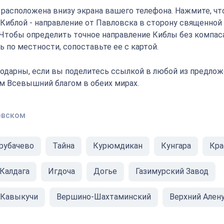
" расположена внизу экрана вашего телефона. Нажмите, ч
с Киблой - направление от Павловска в сторону священной
 Чтобы определить точное направление Киблы без компаса
 по местности, сопоставьте ее с картой.
одарны, если вы поделитесь ссылкой в любой из предлож
ам Всевышний благом в обеих мирах.
овском
рубачево
Тайна
Курюмдикан
Кунгара
Кра
Калдага
Игдоча
Догье
Газимурский Завод
 Кавыкучи
Вершино-Шахтаминский
Верхний Ален