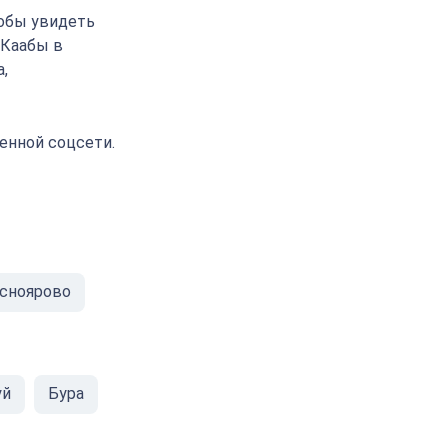
тобы увидеть
 Каабы в
,
енной соцсети.
сноярово
уй
Бура