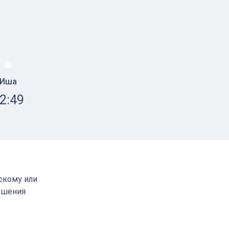
Иша
2:49
тскому или
ршения