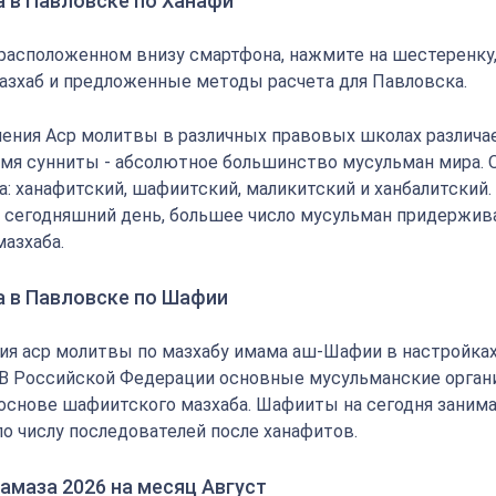
а в Павловске по Ханафи
 расположенном внизу смартфона, нажмите на шестеренку
азхаб и предложенные методы расчета для Павловска.
ения Аср молитвы в различных правовых школах различае
мя сунниты - абсолютное большинство мусульман мира.
: ханафитский, шафиитский, маликитский и ханбалитский.
на сегодняшний день, большее число мусульман придержи
мазхаба.
а в Павловске по Шафии
ия аср молитвы по мазхабу имама аш-Шафии в настройка
 В Российской Федерации основные мусульманские орган
основе шафиитского мазхаба. Шафииты на сегодня заним
по числу последователей после ханафитов.
амаза 2026 на месяц Август