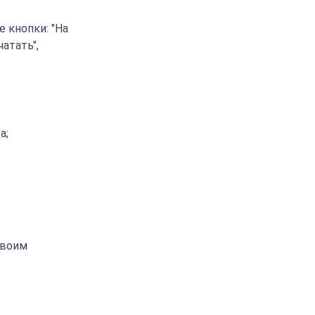
 кнопки: "На
чатать",
а;
своим