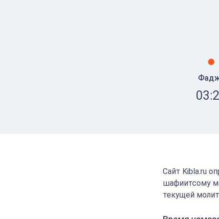
Фад
03:
Сайт Kibla.ru 
шафиитсому ма
текущей молит