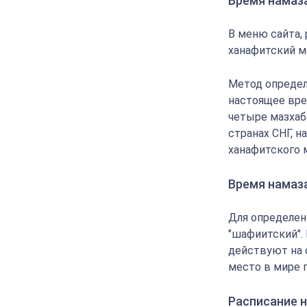
Время намаз
В меню сайта,
ханафитский м
Метод определ
настоящее вре
четыре мазхаба
странах СНГ, 
ханафитского 
Время намаз
Для определен
"шафиитский".
действуют на 
место в мире 
Расписание н