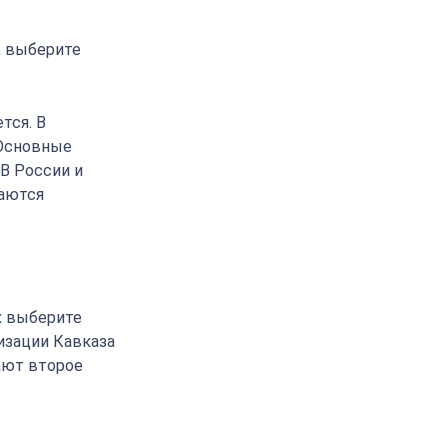
, выберите
тся. В
 Основные
 В России и
ваются
х выберите
изации Кавказа
ают второе