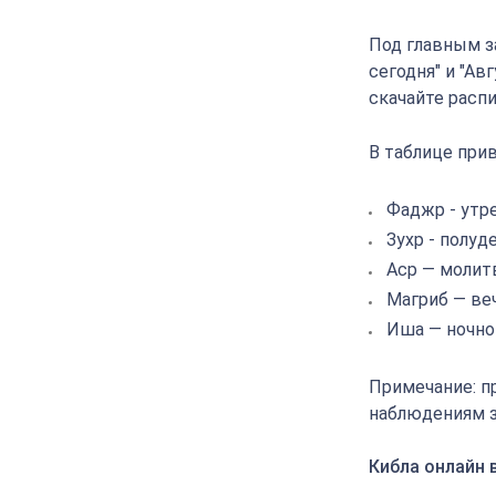
Под главным з
сегодня" и "Ав
скачайте расп
В таблице прив
Фаджр - утр
Зухр - полуд
Аср — молит
Магриб — ве
Иша — ночно
Примечание: п
наблюдениям з
Кибла онлайн 