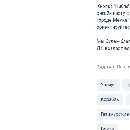
Кнопка "Кибла
онлайн карту 
городе Мекке.
ориентируйтесь
Мы будем благ
Да, воздаст в
Рядом с Павл
Ушмун
Т
Корабль
Газимурские
Бохто