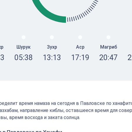
жр
Шурук
Зухр
Аср
Магриб
23
05:38
13:13
17:19
20:47
2
определит время намаза на сегодня в Павловске по ханафи
зхабам, направление киблы, оставшееся время для сове
вы, время восхода и заката солнца.