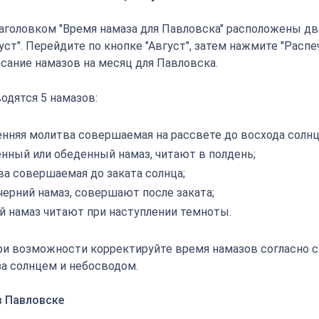
аголовком "Время намаза для Павловска" расположены две
густ". Перейдите по кнопке "Август", затем нажмите "Распе
исание намазов на месяц для Павловска.
одятся 5 намазов:
енняя молитва совершаемая на рассвете до восхода солнц
енный или обеденный намаз, читают в полдень;
ва совершаемая до заката солнца;
черний намаз, совершают после заката;
й намаз читают при наступлении темноты.
ри возможности корректируйте время намазов согласно 
а солнцем и небосводом.
в Павловске