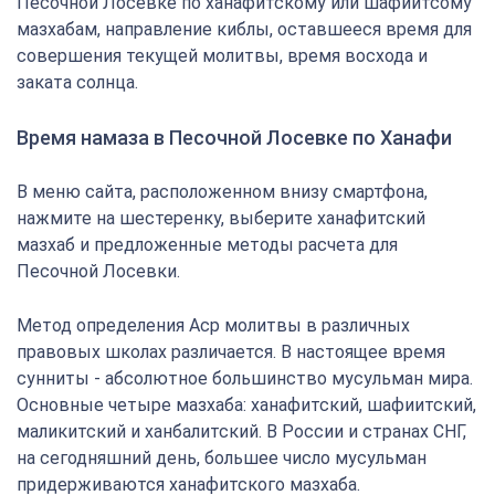
Песочной Лосевке по ханафитскому или шафиитсому
мазхабам, направление киблы, оставшееся время для
совершения текущей молитвы, время восхода и
заката солнца.
Время намаза в Песочной Лосевке по Ханафи
В меню сайта, расположенном внизу смартфона,
нажмите на шестеренку, выберите ханафитский
мазхаб и предложенные методы расчета для
Песочной Лосевки.
Метод определения Аср молитвы в различных
правовых школах различается. В настоящее время
сунниты - абсолютное большинство мусульман мира.
Основные четыре мазхаба: ханафитский, шафиитский,
маликитский и ханбалитский. В России и странах СНГ,
на сегодняшний день, большее число мусульман
придерживаются ханафитского мазхаба.