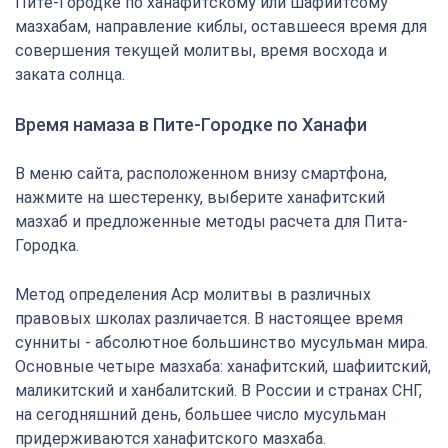
Пите-Городке по ханафитскому или шафиитсому
мазхабам, направление киблы, оставшееся время для
совершения текущей молитвы, время восхода и
заката солнца.
Время намаза в Пите-Городке по Ханафи
В меню сайта, расположенном внизу смартфона,
нажмите на шестеренку, выберите ханафитский
мазхаб и предложенные методы расчета для Пита-
Городка.
Метод определения Аср молитвы в различных
правовых школах различается. В настоящее время
сунниты - абсолютное большинство мусульман мира.
Основные четыре мазхаба: ханафитский, шафиитский,
маликитский и ханбалитский. В России и странах СНГ,
на сегодняшний день, большее число мусульман
придерживаются ханафитского мазхаба.