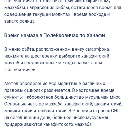
Полейковичах по ханафитскому или шафиитсому
мазхабам, направление киблы, оставшееся время для
совершения текущей молитвы, время восхода и
заката солнца.
Время намаза в Полейковичах по Ханафи
В меню сайта, расположенном внизу смартфона,
нажмите на шестеренку, выберите ханафитский
мазхаб и предложенные методы расчета для
Полейковичей.
Метод определения Аср молитвы в различных
правовых школах различается. В настоящее время
сунниты - абсолютное большинство мусульман мира.
Основные четыре мазхаба: ханафитский, шафиитский,
маликитский и ханбалитский. В России и странах СНГ,
на сегодняшний день, большее число мусульман
придерживаются ханафитского мазхаба.