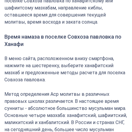
поселке Совхоза павловка по ханафитскому или
шафиитсому мазхабам, направление киблы,
оставшееся время для совершения текущей
молитвы, время восхода и заката солнца.
Время намаза в поселке Совхоза павловка по
Ханафи
В меню сайта, расположенном внизу смартфона,
нажмите на шестеренку, выберите ханафитский
мазхаб и предложенные методы расчета для поселка
Совхоза павловка.
Метод определения Аср молитвы в различных
правовых школах различается. В настоящее время
сунниты - абсолютное большинство мусульман мира.
Основные четыре мазхаба: ханафитский, шафиитский,
маликитский и ханбалитский. В России и странах СНГ,
на сегодняшний день, большее число мусульман