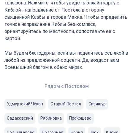
телефона. Нажмите, чтобы увидеть онлайн карту с
Киблой - направление от Постола в сторону
священной Каабы в городе Мекке. Чтобы определить
точное направление Киблы без компаса,
ориентируйтесь по местности, сопоставьте ее с
картой.
Мы будем благодарны, если вы поделитесь ссылкой в
любой из предложенной соцсети. Да, воздаст вам
Всевышний благом в обеих мирах.
Рядом с Постолом
Удмуртский Чекан
Старый Постол
Сизяшур
Садаковский
Рябиновка
Прокошево
Подшивалово
Подгорная
Норья
Люк
Кияик