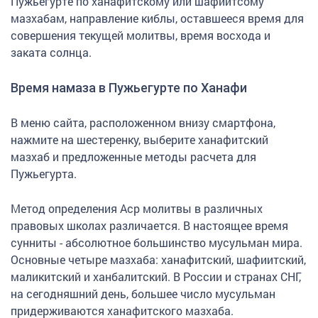
Пужьегурте по ханафитскому или шафиитсому
мазхабам, направление киблы, оставшееся время для
совершения текущей молитвы, время восхода и
заката солнца.
Время намаза в Пужьегурте по Ханафи
В меню сайта, расположенном внизу смартфона,
нажмите на шестеренку, выберите ханафитский
мазхаб и предложенные методы расчета для
Пужьегурта.
Метод определения Аср молитвы в различных
правовых школах различается. В настоящее время
сунниты - абсолютное большинство мусульман мира.
Основные четыре мазхаба: ханафитский, шафиитский,
маликитский и ханбалитский. В России и странах СНГ,
на сегодняшний день, большее число мусульман
придерживаются ханафитского мазхаба.