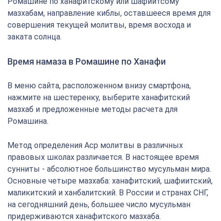
Ромашине по ханафитскому или шафиитсому
мазхабам, направление киблы, оставшееся время для
совершения текущей молитвы, время восхода и
заката солнца.
Время намаза в Ромашине по Ханафи
В меню сайта, расположенном внизу смартфона,
нажмите на шестеренку, выберите ханафитский
мазхаб и предложенные методы расчета для
Ромашина.
Метод определения Аср молитвы в различных
правовых школах различается. В настоящее время
сунниты - абсолютное большинство мусульман мира.
Основные четыре мазхаба: ханафитский, шафиитский,
маликитский и ханбалитский. В России и странах СНГ,
на сегодняшний день, большее число мусульман
придерживаются ханафитского мазхаба.