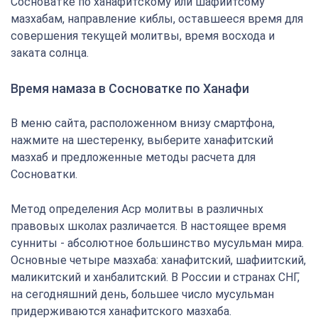
Сосноватке по ханафитскому или шафиитсому
мазхабам, направление киблы, оставшееся время для
совершения текущей молитвы, время восхода и
заката солнца.
Время намаза в Сосноватке по Ханафи
В меню сайта, расположенном внизу смартфона,
нажмите на шестеренку, выберите ханафитский
мазхаб и предложенные методы расчета для
Сосноватки.
Метод определения Аср молитвы в различных
правовых школах различается. В настоящее время
сунниты - абсолютное большинство мусульман мира.
Основные четыре мазхаба: ханафитский, шафиитский,
маликитский и ханбалитский. В России и странах СНГ,
на сегодняшний день, большее число мусульман
придерживаются ханафитского мазхаба.