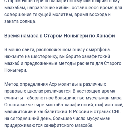
Старом Ноныгери по ханафитскому или шафиитсому
мазхабам, направление киблы, оставшееся время для
совершения текущей молитвы, время восхода и
заката солнца.
Время намаза в Старом Ноныгери по Ханафи
В меню сайта, расположенном внизу смартфона,
нажмите на шестеренку, выберите ханафитский
мазхаб и предложенные методы расчета для Старого
Ноныгери.
Метод определения Аср молитвы в различных
правовых школах различается. В настоящее время
сунниты - абсолютное большинство мусульман мира.
Основные четыре мазхаба: ханафитский, шафиитский,
маликитский и ханбалитский. В России и странах СНГ,
на сегодняшний день, большее число мусульман
придерживаются ханафитского мазхаба.