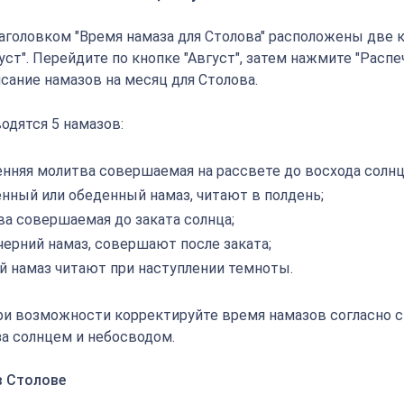
аголовком "Время намаза для Столова" расположены две к
густ". Перейдите по кнопке "Август", затем нажмите "Распе
сание намазов на месяц для Столова.
одятся 5 намазов:
енняя молитва совершаемая на рассвете до восхода солнц
енный или обеденный намаз, читают в полдень;
ва совершаемая до заката солнца;
черний намаз, совершают после заката;
й намаз читают при наступлении темноты.
ри возможности корректируйте время намазов согласно 
а солнцем и небосводом.
в Столове