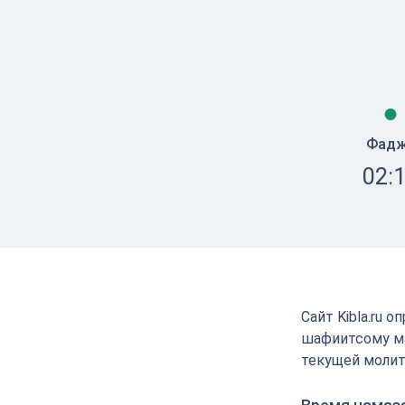
Фад
02:
Сайт Kibla.ru 
шафиитсому ма
текущей молит