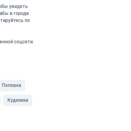
тобы увидеть
аабы в городе
нтируйтесь по
енной соцсети.
Поповка
Куделиха