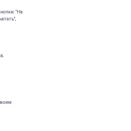
нопки: "На
чатать",
а;
своим