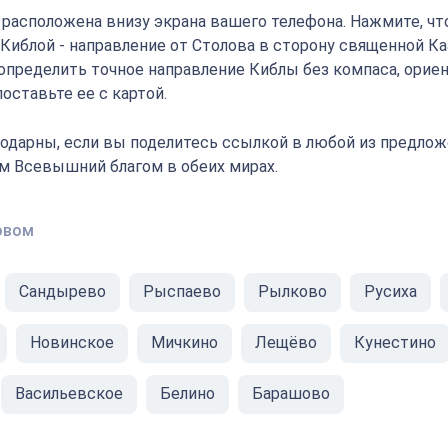
" расположена внизу экрана вашего телефона. Нажмите, ч
 Киблой - направление от Столова в сторону священной К
определить точное направление Киблы без компаса, орие
оставьте ее с картой.
одарны, если вы поделитесь ссылкой в любой из предлож
ам Всевышний благом в обеих мирах.
овом
Сандырево
Рыспаево
Рылково
Русиха
Новинское
Мичкино
Лещёво
Кунестино
Васильевское
Белино
Барашово