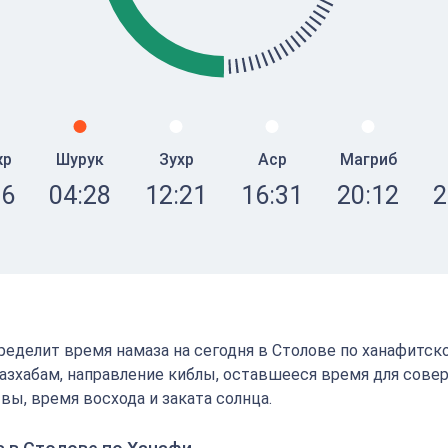
жр
Шурук
Зухр
Аср
Магриб
16
04:28
12:21
16:31
20:12
2
определит время намаза на сегодня в Столове по ханафитск
зхабам, направление киблы, оставшееся время для сове
вы, время восхода и заката солнца.