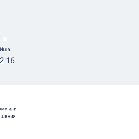
Иша
2:16
ому или
ршения