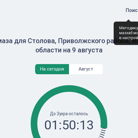
Поис
Методику
мазхаб м
в настро
аза для Столова, Приволжского района, 
области на 9 августа
На сегодня
Август
До Зухра осталось
01:50:12