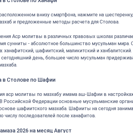
а в Столове по Ханафи
 расположенном внизу смартфона, нажмите на шестеренку
азхаб и предложенные методы расчета для Столова.
ения Аср молитвы в различных правовых школах различае
мя сунниты - абсолютное большинство мусульман мира.
: ханафитский, шафиитский, маликитский и ханбалитский.
на сегодняшний день, большее число мусульман придержи
мазхаба.
а в Столове по Шафии
ия аср молитвы по мазхабу имама аш-Шафии в настройка
 В Российской Федерации основные мусульманские орган
основе шафиитского мазхаба. Шафииты на сегодня заним
по числу последователей после ханафитов.
амаза 2026 на месяц Август