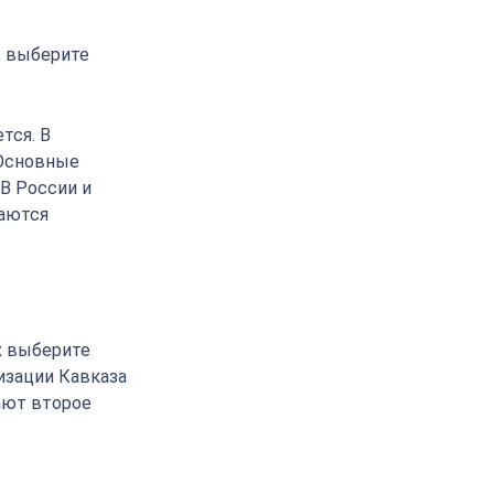
, выберите
тся. В
 Основные
 В России и
ваются
х выберите
изации Кавказа
ают второе