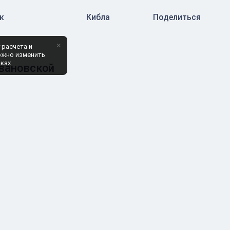
к
Кибла
Поделиться
×
 расчета и
ожно изменить
йках
Ивановской