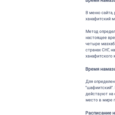
Время намаз
В меню сайта,
ханафитский м
Метод определ
настоящее вре
четыре мазхаба
странах СНГ, 
ханафитского 
Время намаз
Для определен
"шафиитский".
действуют на 
место в мире 
Расписание н