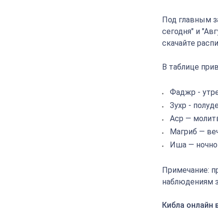
Под главным з
сегодня" и "Ав
скачайте распи
В таблице прив
Фаджр - утр
Зухр - полуд
Аср — молит
Магриб — ве
Иша — ночно
Примечание: п
наблюдениям з
Кибла онлайн 