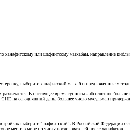
е по ханафитскому или шафиитсому мазхабам, направление киблы
стеренку, выберите ханафитский мазхаб и предложенные методы
различается. В настоящее время сунниты - абсолютное большин
 СНГ, на сегодняшний день, большее число мусульман придержи
астройках выберите "шафиитский". В Российской Федерации ос
орое место в мире по числу последователей после ханафитов.