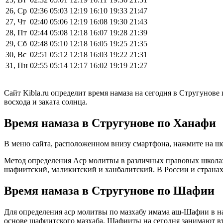
26, Ср
02:36
05:03
12:19
16:10
19:33
21:47
27, Чт
02:40
05:06
12:19
16:08
19:30
21:43
28, Пт
02:44
05:08
12:18
16:07
19:28
21:39
29, Сб
02:48
05:10
12:18
16:05
19:25
21:35
30, Вс
02:51
05:12
12:18
16:03
19:22
21:31
31, Пн
02:55
05:14
12:17
16:02
19:19
21:27
Сайт Kibla.ru определит время намаза на сегодня в Стругунов
восхода и заката солнца.
Время намаза в Стругунове по Ханафи
В меню сайта, расположенном внизу смартфона, нажмите на ше
Метод определения Аср молитвы в различных правовых школах 
шафиитский, маликитский и ханбалитский. В России и странах
Время намаза в Стругунове по Шафии
Для определения аср молитвы по мазхабу имама аш-Шафии в н
основе шафиитского мазхаба. Шафииты на сегодня занимают вт