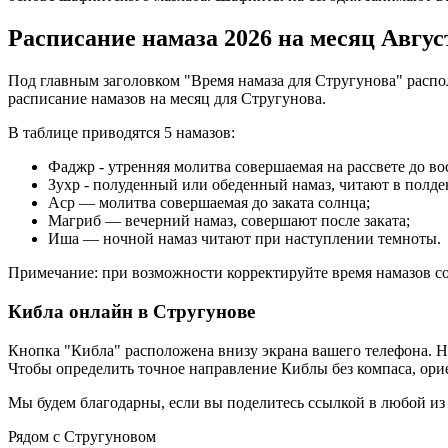
Расписание намаза 2026 на месяц Авгус
Под главным заголовком "Время намаза для Стругунова" распол
расписание намазов на месяц для Стругунова.
В таблице приводятся 5 намазов:
Фаджр - утренняя молитва совершаемая на рассвете до во
Зухр - полуденный или обеденный намаз, читают в полде
Аср — молитва совершаемая до заката солнца;
Магриб — вечерний намаз, совершают после заката;
Иша — ночной намаз читают при наступлении темноты.
Примечание: при возможности корректируйте время намазов со
Кибла онлайн в Стругунове
Кнопка "Кибла" расположена внизу экрана вашего телефона. Н
Чтобы определить точное направление Киблы без компаса, ориен
Мы будем благодарны, если вы поделитесь ссылкой в любой из
Рядом с Стругуновом