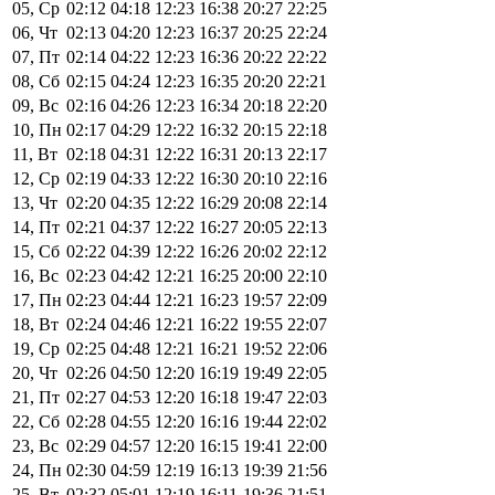
05, Ср
02:12
04:18
12:23
16:38
20:27
22:25
06, Чт
02:13
04:20
12:23
16:37
20:25
22:24
07, Пт
02:14
04:22
12:23
16:36
20:22
22:22
08, Сб
02:15
04:24
12:23
16:35
20:20
22:21
09, Вс
02:16
04:26
12:23
16:34
20:18
22:20
10, Пн
02:17
04:29
12:22
16:32
20:15
22:18
11, Вт
02:18
04:31
12:22
16:31
20:13
22:17
12, Ср
02:19
04:33
12:22
16:30
20:10
22:16
13, Чт
02:20
04:35
12:22
16:29
20:08
22:14
14, Пт
02:21
04:37
12:22
16:27
20:05
22:13
15, Сб
02:22
04:39
12:22
16:26
20:02
22:12
16, Вс
02:23
04:42
12:21
16:25
20:00
22:10
17, Пн
02:23
04:44
12:21
16:23
19:57
22:09
18, Вт
02:24
04:46
12:21
16:22
19:55
22:07
19, Ср
02:25
04:48
12:21
16:21
19:52
22:06
20, Чт
02:26
04:50
12:20
16:19
19:49
22:05
21, Пт
02:27
04:53
12:20
16:18
19:47
22:03
22, Сб
02:28
04:55
12:20
16:16
19:44
22:02
23, Вс
02:29
04:57
12:20
16:15
19:41
22:00
24, Пн
02:30
04:59
12:19
16:13
19:39
21:56
25, Вт
02:32
05:01
12:19
16:11
19:36
21:51