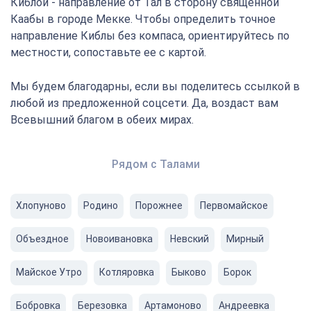
Киблой - направление от Тал в сторону священной
Каабы в городе Мекке. Чтобы определить точное
направление Киблы без компаса, ориентируйтесь по
местности, сопоставьте ее с картой.
Мы будем благодарны, если вы поделитесь ссылкой в
любой из предложенной соцсети. Да, воздаст вам
Всевышний благом в обеих мирах.
Рядом с Талами
Хлопуново
Родино
Порожнее
Первомайское
Объездное
Новоивановка
Невский
Мирный
Майское Утро
Котляровка
Быково
Борок
Бобровка
Березовка
Артамоново
Андреевка