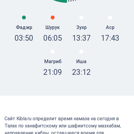
Фаджр
Шурук
Зухр
Аср
03:50
06:05
13:37
17:43
Магриб
Иша
21:09
23:12
Сайт Kibla.ru определит время намаза на сегодня в
Талах по ханафитскому или шафиитсому мазхабам,
направление киблы, оставшееся время для