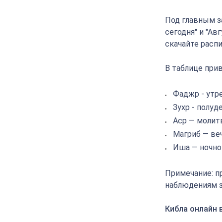
Под главным з
сегодня" и "Ав
скачайте расп
В таблице прив
Фаджр - утр
Зухр - полуд
Аср — молит
Магриб — ве
Иша — ночно
Примечание: п
наблюдениям з
Кибла онлайн 