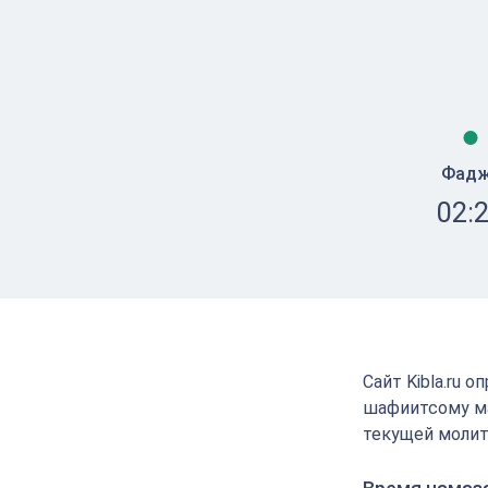
Фад
02:
Сайт Kibla.ru 
шафиитсому ма
текущей молит