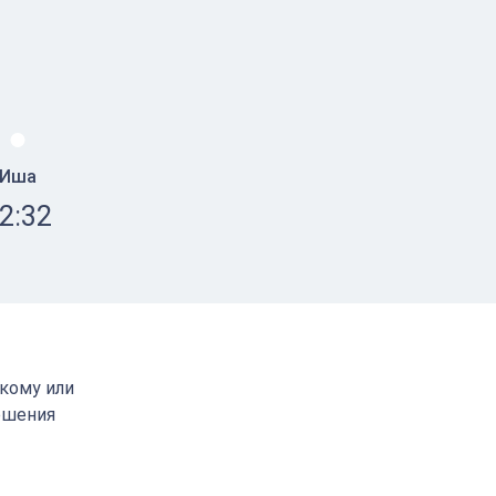
Иша
2:32
скому или
ршения