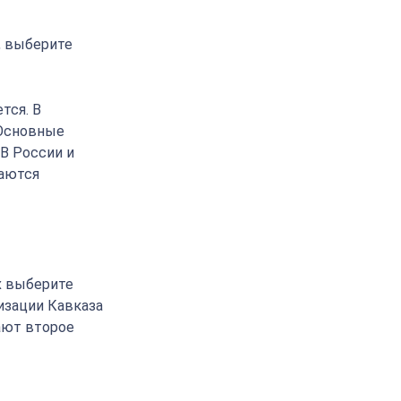
, выберите
тся. В
 Основные
 В России и
ваются
х выберите
изации Кавказа
ают второе