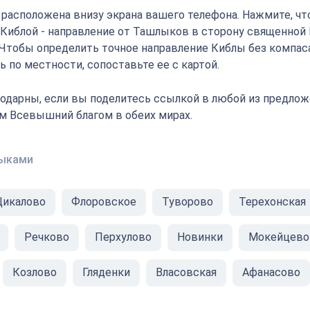
" расположена внизу экрана вашего телефона. Нажмите, ч
с Киблой - направление от Ташлыков в сторону священной
 Чтобы определить точное направление Киблы без компаса
 по местности, сопоставьте ее с картой.
одарны, если вы поделитесь ссылкой в любой из предлож
ам Всевышний благом в обеих мирах.
лыками
Цикалово
Флоровское
Туворово
Терехонская
Речково
Перхулово
Новинки
Мокейцево
Козлово
Гляденки
Власовская
Афанасово