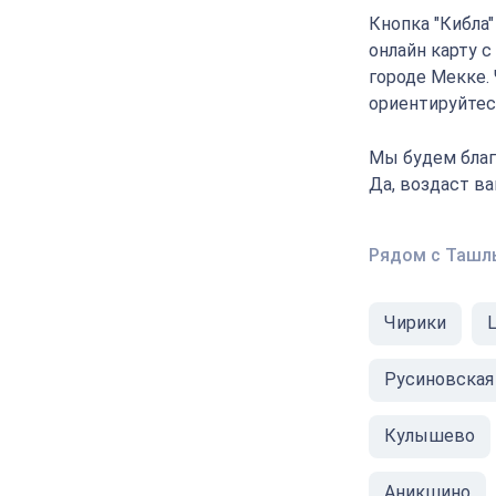
Кнопка "Кибла
онлайн карту 
городе Мекке.
ориентируйтесь
Мы будем благ
Да, воздаст в
Рядом с Таш
Чирики
Русиновская
Кулышево
Аникшино