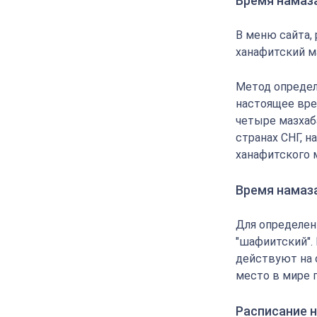
Время намаз
В меню сайта,
ханафитский м
Метод определ
настоящее вре
четыре мазхаба
странах СНГ, 
ханафитского 
Время намаз
Для определен
"шафиитский".
действуют на 
место в мире 
Расписание н