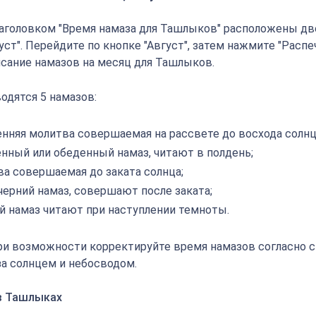
аголовком "Время намаза для Ташлыков" расположены две
густ". Перейдите по кнопке "Август", затем нажмите "Распе
исание намазов на месяц для Ташлыков.
одятся 5 намазов:
енняя молитва совершаемая на рассвете до восхода солнц
енный или обеденный намаз, читают в полдень;
ва совершаемая до заката солнца;
черний намаз, совершают после заката;
й намаз читают при наступлении темноты.
ри возможности корректируйте время намазов согласно 
а солнцем и небосводом.
в Ташлыках