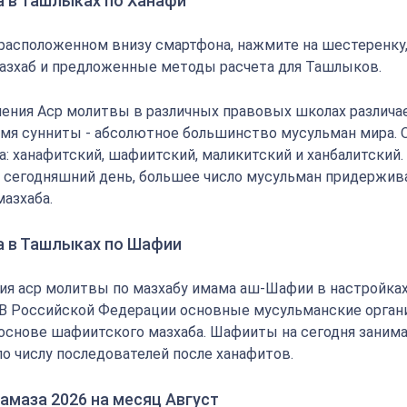
а в Ташлыках по Ханафи
 расположенном внизу смартфона, нажмите на шестеренку
азхаб и предложенные методы расчета для Ташлыков.
ения Аср молитвы в различных правовых школах различае
мя сунниты - абсолютное большинство мусульман мира.
: ханафитский, шафиитский, маликитский и ханбалитский.
на сегодняшний день, большее число мусульман придержи
мазхаба.
а в Ташлыках по Шафии
ия аср молитвы по мазхабу имама аш-Шафии в настройка
 В Российской Федерации основные мусульманские орган
основе шафиитского мазхаба. Шафииты на сегодня заним
по числу последователей после ханафитов.
амаза 2026 на месяц Август