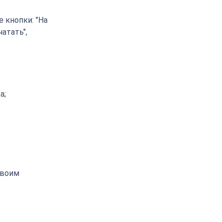
 кнопки: "На
чатать",
а;
своим