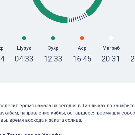
жр
Шурук
Зухр
Аср
Магриб
24
04:33
12:33
16:45
20:31
2
определит время намаза на сегодня в Ташлыках по ханафит
зхабам, направление киблы, оставшееся время для сове
вы, время восхода и заката солнца.