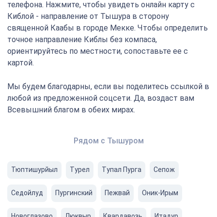
телефона. Нажмите, чтобы увидеть онлайн карту с
Киблой - направление от Тышура в сторону
священной Каабы в городе Мекке. Чтобы определить
точное направление Киблы без компаса,
ориентируйтесь по местности, сопоставьте ее с
картой.
Мы будем благодарны, если вы поделитесь ссылкой в
любой из предложенной соцсети. Да, воздаст вам
Всевышний благом в обеих мирах.
Рядом с Тышуром
Тюптишурйыл
Турел
Тупал Пурга
Сепож
Седойлуд
Пургинский
Пежвай
Оник-Ирым
Новоглазово
Люквыр
Квардавозь
Итадур