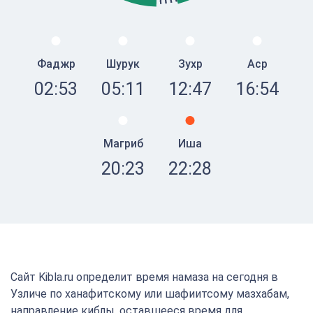
Фаджр
Шурук
Зухр
Аср
02:53
05:11
12:47
16:54
Магриб
Иша
20:23
22:28
Сайт Kibla.ru определит время намаза на сегодня в
Узличе по ханафитскому или шафиитсому мазхабам,
направление киблы, оставшееся время для