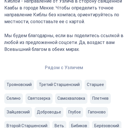
Киблой - направление от Узлича в сторону священной
Каабы в городе Мекке. Чтобы определить точное
направление Киблы без компаса, ориентируйтесь по
местности, сопоставьте ее с картой.
Мы будем благодарны, если вы поделитесь ссылкой в
любой из предложенной соцсети. Да, воздаст вам
Всевышний благом в обеих мирах.
Рядом с Узличем
Трояновский
Третий Старшенский
Старшее
Селино
Святозерка
Самохваловка
Плетнев
Зайцевский
Доброводье
Глубое
Гапоново
Второй Старшенский
Веть
Бибиков
Берёзовский