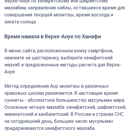
Верхе-Ануе по ханафитскому или шафиитсому
мазхабам, направление киблы, оставшееся время для
совершения текущей молитвы, время восхода и
заката солнца.
Время намаза в Верхе-Ануе по Ханафи
В меню сайта, расположенном внизу смартфона,
нажмите на шестеренку, выберите ханафитский
мазхаб и предложенные методы расчета для Верха-
Ануя.
Метод определения Аср молитвы в различных
правовых школах различается. В настоящее время
сунниты - абсолютное большинство мусульман мира.
Основные четыре мазхаба: ханафитский, шафиитский,
маликитский и ханбалитский. В России и странах СНГ,
на сегодняшний день, большее число мусульман
придерживаются ханафитского мазхаба.