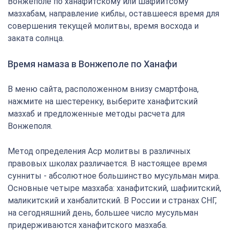
Вонжеполе по ханафитскому или шафиитсому
мазхабам, направление киблы, оставшееся время для
совершения текущей молитвы, время восхода и
заката солнца.
Время намаза в Вонжеполе по Ханафи
В меню сайта, расположенном внизу смартфона,
нажмите на шестеренку, выберите ханафитский
мазхаб и предложенные методы расчета для
Вонжеполя.
Метод определения Аср молитвы в различных
правовых школах различается. В настоящее время
сунниты - абсолютное большинство мусульман мира.
Основные четыре мазхаба: ханафитский, шафиитский,
маликитский и ханбалитский. В России и странах СНГ,
на сегодняшний день, большее число мусульман
придерживаются ханафитского мазхаба.