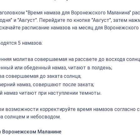
аголовком "Время намаза для Воронежского Маланина" р
годня" и "Август". Перейдите по кнопке "Август", затем наж
 скачайте расписание намазов на месяц для Воронежского
одятся 5 намазов:
енняя молитва совершаемая на рассвете до восхода солнц
енный или обеденный намаз, читают в полдень;
ва совершаемая до заката солнца;
черний намаз, совершают после заката;
й намаз читают при наступлении темноты.
ри возможности корректируйте время намазов согласно 
а солнцем и небосводом.
 в Воронежском Маланине