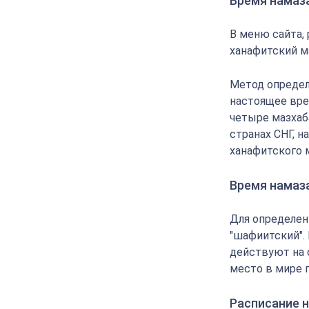
Время намаз
В меню сайта,
ханафитский м
Метод определ
настоящее вре
четыре мазхаба
странах СНГ, 
ханафитского 
Время намаз
Для определен
"шафиитский".
действуют на 
место в мире 
Расписание н