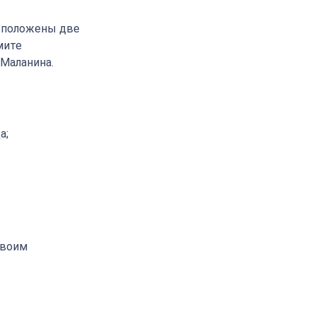
асположены две
мите
 Маланина.
а;
своим