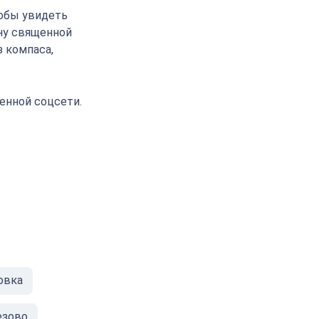
тобы увидеть
ону священной
 компаса,
енной соцсети.
овка
езово