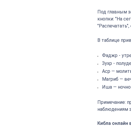
Под главным з
кнопки: "На се
"Распечатать",
В таблице прив
Фаджр - утр
Зухр - полуд
Аср — молит
Магриб — ве
Иша — ночно
Примечание: п
наблюдениям з
Кибла онлайн