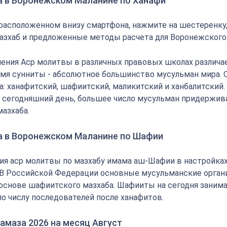
а в Воронежском Маланине по Ханафи
 расположенном внизу смартфона, нажмите на шестеренку
азхаб и предложенные методы расчета для Воронежского
ения Аср молитвы в различных правовых школах различае
мя сунниты - абсолютное большинство мусульман мира.
: ханафитский, шафиитский, маликитский и ханбалитский.
на сегодняшний день, большее число мусульман придержи
мазхаба.
а в Воронежском Маланине по Шафии
ия аср молитвы по мазхабу имама аш-Шафии в настройка
 В Российской Федерации основные мусульманские орган
основе шафиитского мазхаба. Шафииты на сегодня заним
по числу последователей после ханафитов.
амаза 2026 на месяц Август