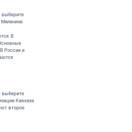
, выберите
 Маланина.
тся. В
 Основные
 В России и
ваются
х выберите
изации Кавказа
ают второе