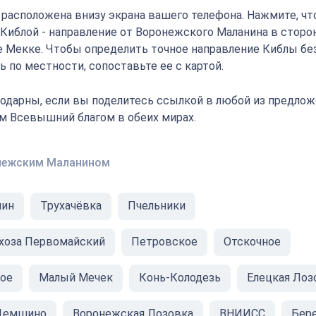
" расположена внизу экрана вашего телефона. Нажмите, ч
с Киблой - направление от Воронежского Маланина в стор
е Мекке. Чтобы определить точное направление Киблы без
 по местности, сопоставьте ее с картой.
одарны, если вы поделитесь ссылкой в любой из предлож
ам Всевышний благом в обеих мирах.
нежским Маланином
нин
Трухачëвка
Пчельники
хоза Первомайский
Петровское
Отскочное
ое
Малый Мечек
Конь-Колодезь
Елецкая Лоз
Демшино
Воронежская Лозовка
ВНИИСС
Бер