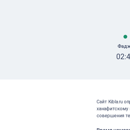
Фад
02:
Сайт Kibla.ru 
ханафитскому 
совершения те