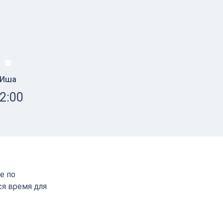
Иша
2:00
е по
ся время для