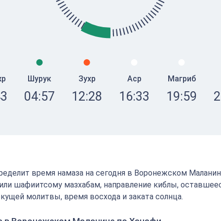
жр
Шурук
Зухр
Аср
Магриб
43
04:57
12:28
16:33
19:59
2
определит время намаза на сегодня в Воронежском Маланин
или шафиитсому мазхабам, направление киблы, оставшее
кущей молитвы, время восхода и заката солнца.